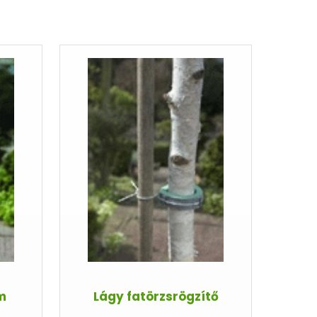
m
Lágy fatörzsrögzítő