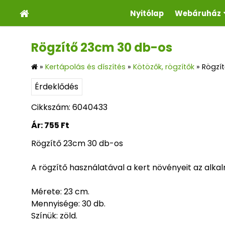
Nyitólap
Webáruház
Rögzítő 23cm 30 db-os
»
Kertápolás és díszítés
»
Kötözők, rögzítők
»
Rögzí
Érdeklődés
Cikkszám: 6040433
Ár:
755 Ft
Rögzítő 23cm 30 db-os
A rögzítő használatával a kert növényeit az alka
Mérete: 23 cm.
Mennyisége: 30 db.
Színük: zöld.