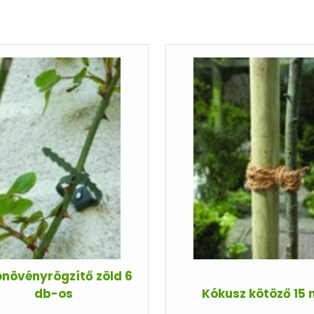
ónövényrögzítő zöld 6
db-os
Kókusz kötöző 15 