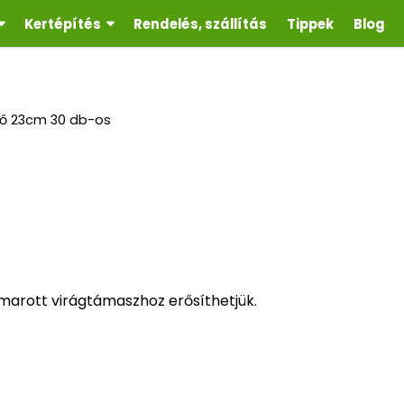
Kertépítés
Rendelés, szállítás
Tippek
Blog
tő 23cm 30 db-os
lmarott virágtámaszhoz erősíthetjük.