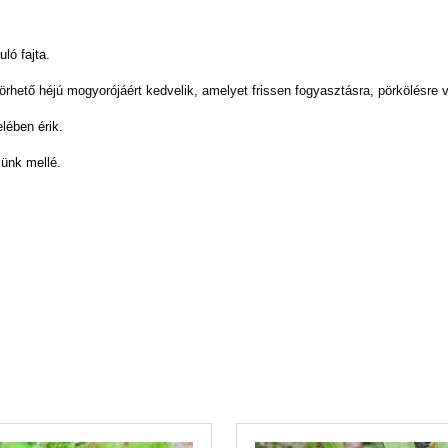
ló fajta.
örhető héjú mogyorójáért kedvelik, amelyet frissen fogyasztásra, pörkölésre 
lében érik.
ünk mellé.