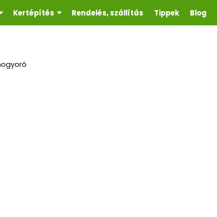
Kertépítés
Rendelés, szállítás
Tippek
Blog
mogyoró