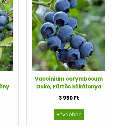
Vaccinium corymbosum
kény
Duke, Fürtös kékáfonya
3 950 Ft
Bővebben