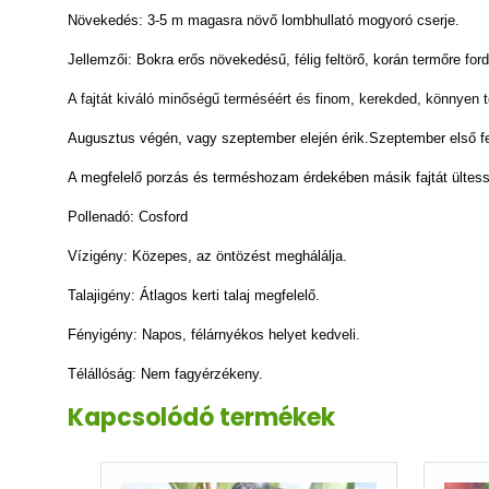
Növekedés: 3-5 m magasra növő lombhullató mogyoró cserje.
Jellemzői: Bokra erős növekedésű, félig feltörő, korán termőre fordu
A fajtát kiváló minőségű terméséért és finom, kerekded, könnyen t
Augusztus végén, vagy szeptember elején érik.Szeptember első fe
A megfelelő porzás és terméshozam érdekében másik fajtát ültess
Pollenadó: Cosford
Vízigény: Közepes, az öntözést meghálálja.
Talajigény: Átlagos kerti talaj megfelelő.
Fényigény: Napos, félárnyékos helyet kedveli.
Télállóság: Nem fagyérzékeny.
Kapcsolódó termékek