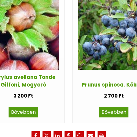
ylus avellana Tonde
Giffoni, Mogyoró
Prunus spinosa, Kö
3 200 Ft
2 700 Ft
Bővebben
Bővebben