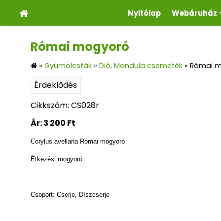
Nyitólap
Webáruház
Római mogyoró
»
Gyümölcsfák
»
Dió, Mandula csemeték
»
Római 
Érdeklődés
Cikkszám: CS028r
Ár:
3 200 Ft
Corylus avellana Római mogyoró
Étkezési mogyoró
Csoport: Cserje, Díszcserje