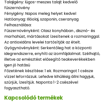
Talajigény: lúgos-meszes talajt kedvelő
fűszernövény
Fényigény: Napos meleg helyet kedvel
Hatóanyag: Illóolaj, szaponin, cseranyag
Felhasználása:
Fűszernövényként: Olasz konyhában , disznó- és
marhahúst, mártásokat ízesítenek a rozmaringgal.
Az antioxidáns levelei tartósítják az ételt.
Gyógynövényként: Serkentőleg hat a központi
idegrendszerre, enyhíti az izomfájdalmat. Szélhajtó,
illetve az emésztést elősegítő teakeverékekben
igen jó hatású
Főzetének készítése: 1 ek. Rozmaringot 1 csésze
vízzel leforrázzuk. Lefedve kihűlésig állni hagyjuk,
szűrjük, ízesítjük. Naponta 1-2 csészével
fogyasztható.
Kapcsolódó termékek