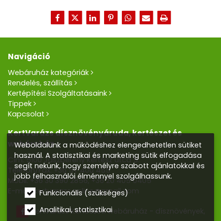
Navigáció
Webáruház kategóriák
Rendelés, szállítás
Kertépítési Szolgáltatásaink
Tippek
Kapcsolat
KertVarázs dísznövényáruda, kertészet és
webáruház
Weboldalunk a működéshez elengedhetetlen sütiket
használ. A statisztikai és marketing sütik elfogadása
Cím: 5100 Jászberény Kertész utca 5.
segít nekünk, hogy személyre szabott ajánlatokkal és
Telefon/Fax:
+36 57 400 455
jobb felhasználói élménnyel szolgálhassunk.
Mobil:
+36 30 390 2856
,
+36 20 405 0405
E-mail:
kertvarazs.online@gmail.com
Funkcionális (szükséges)
Analitikai, statisztikai
Kertvarázs Kertészeti webáruház - dísznövények,