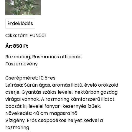
Érdeklődés
Cikkszám: FUN001
Ár:
850 Ft
Rozmaring; Rosmarinus officinalis
Fűszernövény
Cserépméret: 10,5-es
Leírása: Sűrűn ágas, aromás illatú, évelő örökzöld
cserje. Gyantás szálas levelei, nektárban gazdag
virágai vannak. A rozmaring kámforszerű illatot
bocsát ki, levelei fanyar-kesernyés ízűek.
Növekedés: 40 cm magasra nő
Vízigény: Erős csapadékos helyet kedvel a
rozmaring