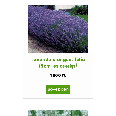
Lavandula angustifolia
/9cm-es cserép/
1 500 Ft
Bővebben