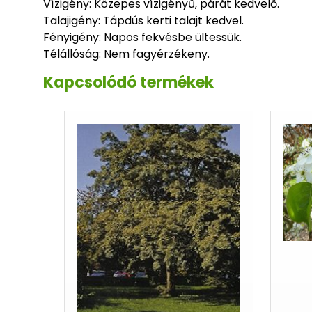
Vízigény: Közepes vízigényű, párát kedvelő.
Talajigény: Tápdús kerti talajt kedvel.
Fényigény: Napos fekvésbe ültessük.
Télállóság: Nem fagyérzékeny.
Kapcsolódó termékek