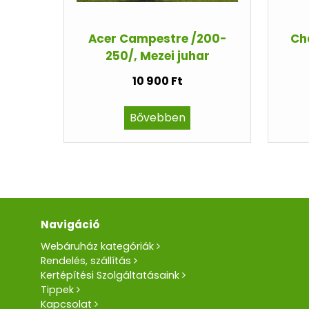
Acer Campestre /200-
Ch
250/, Mezei juhar
10 900 Ft
Bővebben
Navigáció
Webáruház kategóriák
Rendelés, szállítás
Kertépítési Szolgáltatásaink
Tippek
Kapcsolat