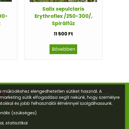
Salix sepulclaris
200-
Erythroflex /250-300/,
z
Spirálfűz
11 500 Ft
Bővebben
 működéshez elengedhetetlen sütiket használ. A
Kertvarázs Kertészeti webáruház - dísznövények,
s marketing sütik elfogadása segít nekünk, hogy személyre
kerti tó, öntözőrendszerek
atokkal és jobb felhasználói élménnyel szolgálhassunk.
onális (szükséges)
ai, statisztikai