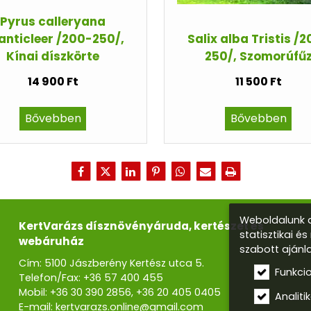
Pyrus calleryana
anticleer /200-250/,
Salix alba Tristis /
Kínai díszkörte
250/, Szomorúfű
14 900 Ft
11 500 Ft
Bővebben
Bővebben
Weboldalunk a
KertVarázs dísznövényáruda, kertészet és
statisztikai é
webáruház
szabott ajánl
Cím: 5100 Jászberény Kertész utca 5.
Funkci
Telefon/Fax:
+36 57 400 455
Mobil:
+36 30 390 2856
,
+36 20 405 0405
Analitik
E-mail:
kertvarazs.online@gmail.com