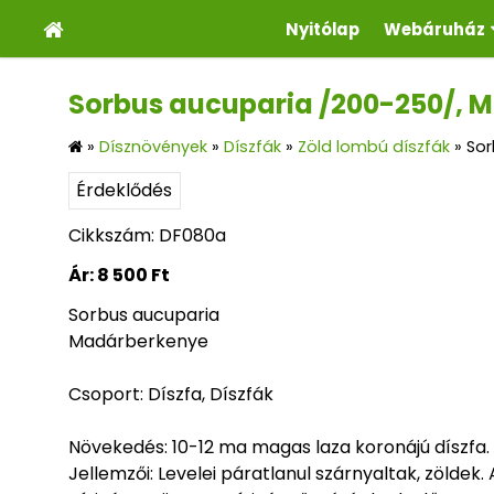
Nyitólap
Webáruház
Sorbus aucuparia /200-250/, 
»
Dísznövények
»
Díszfák
»
Zöld lombú díszfák
»
Sor
Érdeklődés
Cikkszám: DF080a
Ár:
8 500 Ft
Sorbus aucuparia
Madárberkenye
Csoport: Díszfa, Díszfák
Növekedés: 10-12 ma magas laza koronájú díszfa.
Jellemzői: Levelei páratlanul szárnyaltak, zöldek