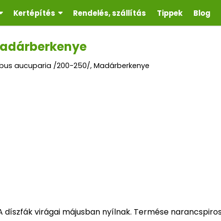
Kertépítés
Rendelés, szállítás
Tippek
Blog
Madárberkenye
bus aucuparia /200-250/, Madárberkenye
. A díszfák virágai májusban nyílnak. Termése narancspiro