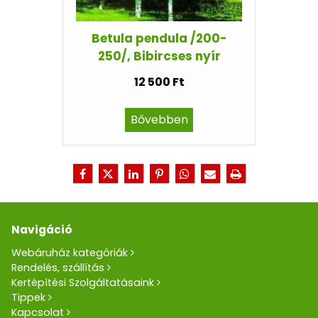
Betula pendula /200-
250/, Bibircses nyír
12 500 Ft
Bővebben
Navigáció
Webáruház kategóriák
Rendelés, szállítás
Kertépítési Szolgáltatásaink
Tippek
Kapcsolat