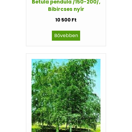
Betula pendula /150-200/,
Bibircses nyír
10 500 Ft
Bővebben