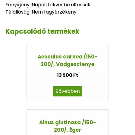
Fényigény: Napos fekvésbe ültessük.
Télállóság: Nem fagyérzékeny.
Kapcsolódó termékek
Aesculus carnea /150-
200/, Vadgesztenye
13 500 Ft
Bővebben
Alnus glutinosa /150-
200/, Éger