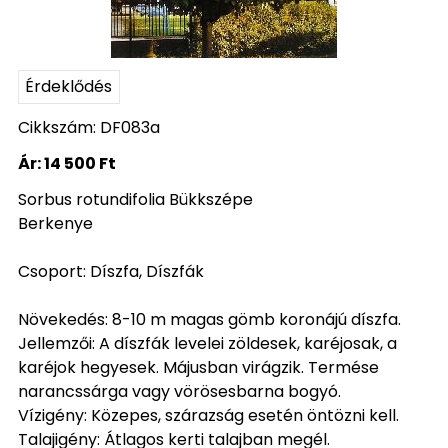
Érdeklődés
Cikkszám: DF083a
Ár:
14 500 Ft
Sorbus rotundifolia Bükkszépe
Berkenye
Csoport: Díszfa, Díszfák
Növekedés: 8-10 m magas gömb koronájú díszfa.
Jellemzői: A díszfák levelei zöldesek, karéjosak, a
karéjok hegyesek. Májusban virágzik. Termése
narancssárga vagy vörösesbarna bogyó.
Vízigény: Közepes, szárazság esetén öntözni kell.
Talajigény: Átlagos kerti talajban megél.