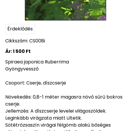
Érdeklődés
Cikkszám: CS008i
Ár:
1 500 Ft
Spiraea japonica Ruberrima
Gyöngyvessző
Csoport: Cserje, díszcserje
Növekedés: 0,8-1 méter magasra növő sűrű bokros
cserje.
Jellemzés: A díszcserje levelei világoszöldek.
Leginkább virágzata miatt ültetik.
Sötétrózsaszín virágai félgömb alakú bőséges