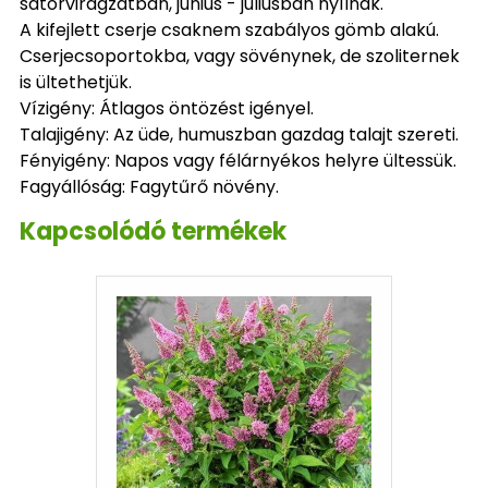
sátorvirágzatban, június - júliusban nyílnak.
A kifejlett cserje csaknem szabályos gömb alakú.
Cserjecsoportokba, vagy sövénynek, de szoliternek
is ültethetjük.
Vízigény: Átlagos öntözést igényel.
Talajigény: Az üde, humuszban gazdag talajt szereti.
Fényigény: Napos vagy félárnyékos helyre ültessük.
Fagyállóság: Fagytűrő növény.
Kapcsolódó termékek