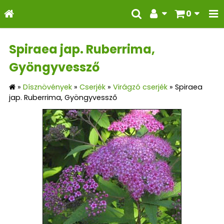
0
Spiraea jap. Ruberrima,
Gyöngyvessző
»
Dísznövények
»
Cserjék
»
Virágzó cserjék
»
Spiraea
jap. Ruberrima, Gyöngyvessző