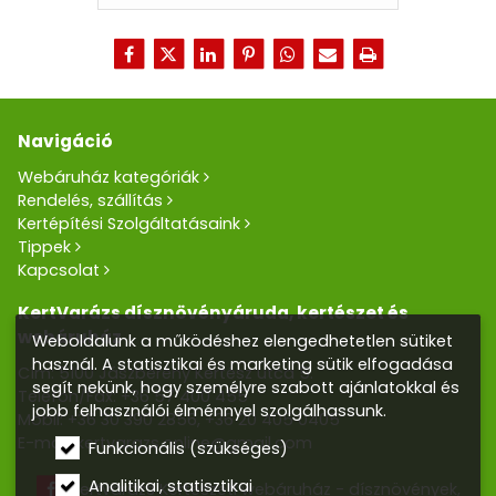
Navigáció
Webáruház kategóriák
Rendelés, szállítás
Kertépítési Szolgáltatásaink
Tippek
Kapcsolat
KertVarázs dísznövényáruda, kertészet és
webáruház
Weboldalunk a működéshez elengedhetetlen sütiket
használ. A statisztikai és marketing sütik elfogadása
Cím: 5100 Jászberény Kertész utca 5.
segít nekünk, hogy személyre szabott ajánlatokkal és
Telefon/Fax:
+36 57 400 455
jobb felhasználói élménnyel szolgálhassunk.
Mobil:
+36 30 390 2856
,
+36 20 405 0405
E-mail:
kertvarazs.online@gmail.com
Funkcionális (szükséges)
Analitikai, statisztikai
Kertvarázs Kertészeti webáruház - dísznövények,