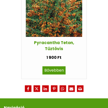
Pyracantha Teton,
Tűztövis
1 900 Ft
Bővebben
Navigáció