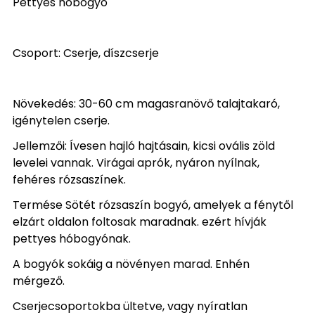
Pettyes hóbogyó
Csoport: Cserje, díszcserje
Növekedés: 30-60 cm magasranövő talajtakaró,
igénytelen cserje.
Jellemzői: Ívesen hajló hajtásain, kicsi ovális zöld
levelei vannak. Virágai aprók, nyáron nyílnak,
fehéres rózsaszínek.
Termése Sötét rózsaszín bogyó, amelyek a fénytől
elzárt oldalon foltosak maradnak. ezért hívják
pettyes hóbogyónak.
A bogyók sokáig a növényen marad. Enhén
mérgező.
Cserjecsoportokba ültetve, vagy nyíratlan