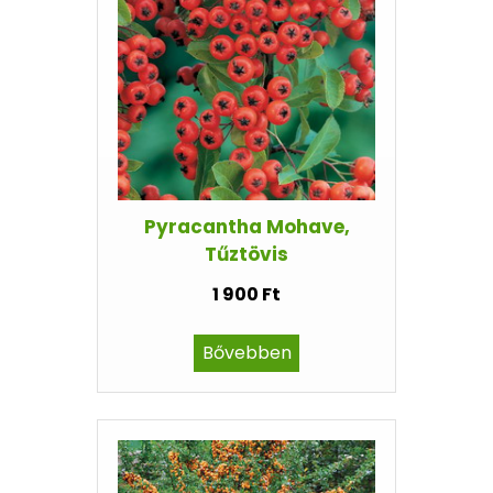
Pyracantha Mohave,
Tűztövis
1 900 Ft
Bővebben