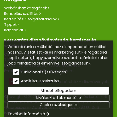
Webáruház kategóriák
Rendelés, szállítás
Kertépítési Szolgáltatásaink
Tippek
Kapcsolat
KertVarázs dísznövényáruda, kertészet és
webáruház
Weboldalunk a működéshez elengedhetetlen sütiket
használ. A statisztikai és marketing sütik elfogadása
Cím: 5100 Jászberény Kertész utca 5.
segít nekünk, hogy személyre szabott ajánlatokkal és
Telefon/Fax:
+36 57 400 455
jobb felhasználói élménnyel szolgálhassunk.
Mobil:
+36 30 390 2856
,
+36 20 405 0405
E-mail:
kertvarazs.online@gmail.com
Funkcionális (szükséges)
Analitikai, statisztikai
Kertvarázs Kertészeti webáruház - dísznövények,
kerti tó, öntözőrendszerek
Mindet elfogadom
Copyright © 2026 Kertvarázs dísznövény- és kertészeti
Kiválasztottak mentése
webáruház. Minden jog fenntartva.
Elállás a szerződéstől
Csak a szükségesek
Impresszum
Adatvédelmi nyilatkozat
ÁSZF
Süti
beállítások
További információ