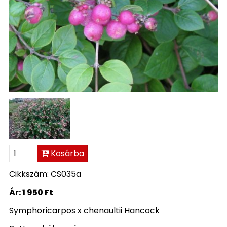
Kosárba
Cikkszám: CS035a
Ár:
1 950 Ft
Symphoricarpos x chenaultii Hancock