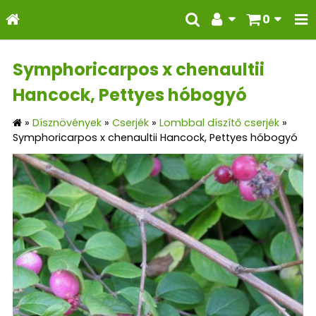
0
Symphoricarpos x chenaultii
Hancock, Pettyes hóbogyó
»
Dísznövények
»
Cserjék
»
Lombbal díszítő cserjék
»
Symphoricarpos x chenaultii Hancock, Pettyes hóbogyó