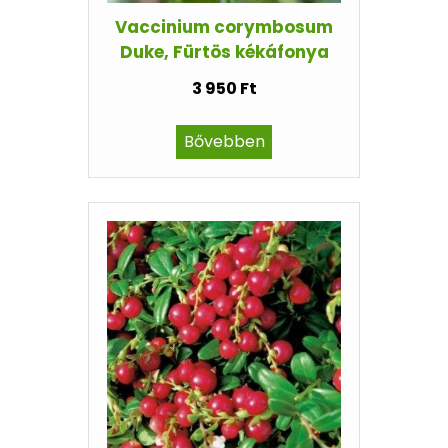
Vaccinium corymbosum
Duke, Fürtös kékáfonya
3 950 Ft
Bővebben