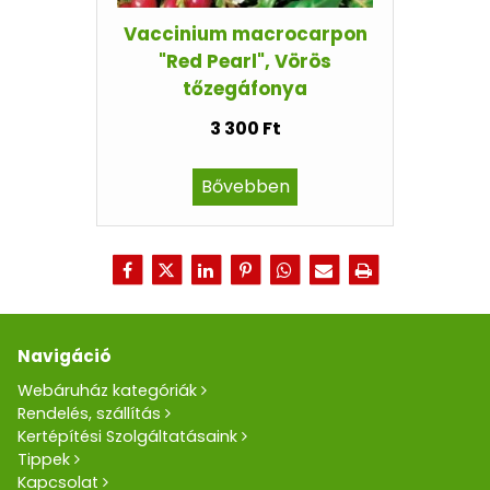
Vaccinium macrocarpon
"Red Pearl", Vörös
tőzegáfonya
3 300 Ft
Bővebben
Navigáció
Webáruház kategóriák
Rendelés, szállítás
Kertépítési Szolgáltatásaink
Tippek
Kapcsolat