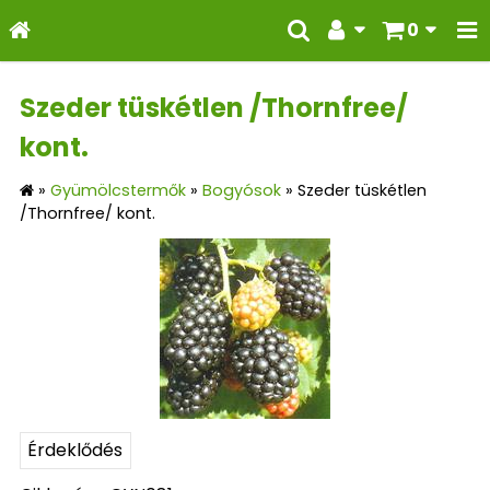
0
Szeder tüskétlen /Thornfree/
kont.
»
Gyümölcstermők
»
Bogyósok
»
Szeder tüskétlen
/Thornfree/ kont.
Érdeklődés