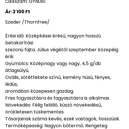
Cikkszám: GYN081
Ár:
2 100 Ft
Szeder /Thornfree/
Érési idő: Középkései érésű, nagyon hosszú
betakarítási
szezonú fajta. Július végétől szeptember közepéig
érik.
Gyümölcs: Középnagy vagy nagy, 4,5 g/db
átlagsúlyú,
Ovális, sötétfekete színű, kemény húsú, fényes,
lédús,
aromában közepesen gazdag.
Friss fogyasztásra és fagyasztásra is alkalmas.
Növekedés: Félig felálló, kúszó növekedésű,
örökletesen tüskementes.
Tősarjainak száma kevés, ezek vastagok, hosszúak.
Termőképesség: Nagyon bőtermő. Rengeteg