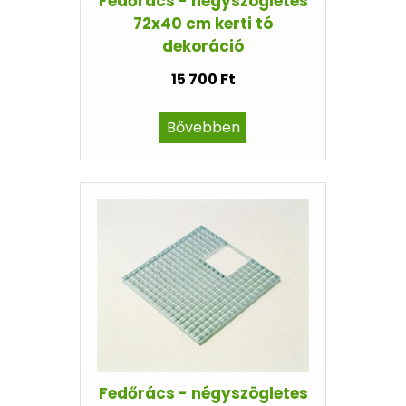
Fedőrács - négyszögletes
72x40 cm kerti tó
dekoráció
15 700 Ft
Bővebben
Fedőrács - négyszögletes