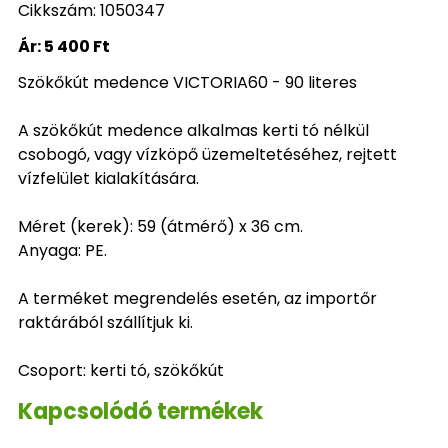
Cikkszám: 1050347
Ár:
5 400 Ft
Szökőkút medence VICTORIA60 - 90 literes
A szökőkút medence alkalmas kerti tó nélkül
csobogó, vagy vízköpő üzemeltetéséhez, rejtett
vízfelület kialakítására.
Méret (kerek): 59 (átmérő) x 36 cm.
Anyaga: PE.
A terméket megrendelés esetén, az importőr
raktárából szállítjuk ki.
Csoport: kerti tó, szökőkút
Kapcsolódó termékek