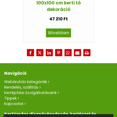
100x100 cm kerti tó
dekoráció
47 210 Ft
Bővebben
Navigáció
Webáruház kategóriák
Rendelés, szállítás
Kertépítési Szolgáltatásaink
Tippek
Kapcsolat
KertVarázs dísznövényáruda, kertészet és