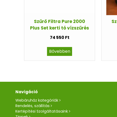
Szűrő Filtra Pure 2000
Sz
Plus Set kerti tó vízszűrés
74 550 Ft
Bővebben
Navigáció
Webáruház kategóriák
Rendelés, szállítás
Kertépítési Szolgáltatásaink
Tippek