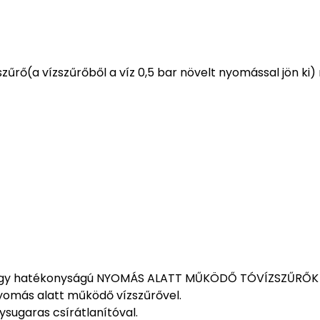
űrő(a vízszűrőből a víz 0,5 bar növelt nyomással jön ki)
agy hatékonyságú NYOMÁS ALATT MŰKÖDŐ TÓVÍZSZŰRŐK kap
 nyomás alatt működő vízszűrővel.
ysugaras csírátlanítóval.