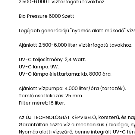
2.500-6.000 L víztérfogatú tavakhoz.
Bio Pressure 6000 Szett
Legújabb generációjú "nyomás alatt működő" vízsz
Ajánlott 2.500-6.000 liter víztérfogatú tavakhoz.
UV-C teljesítmény: 2,4 Watt.
UV-C lámpa: 9W.
UV-C lámpa élettartama: kb. 8000 óra.
Ajánlott vízpumpa: 4.000 liter/óra (tartozék).
Tömlő csatlakozás: 25 mm.
Filter méret: 18 liter.
Az ÚJ TECHNOLÓGIÁT KÉPVISELŐ, korszerű, és n
Garantáltan tiszta víz a mechanikus / biológiai,
Nyomás alatti vízszűrő, benne integrált UV-C fén