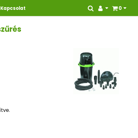
Kapcsolat
0
szűrés
ítve.