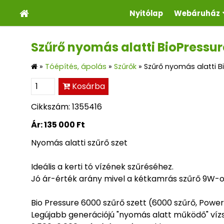
Nyitólap
Webáruház
Szűrő nyomás alatti BioPressure
»
Tóépítés, ápolás
»
Szűrők
»
Szűrő nyomás alatti Bi
Kosárba
Cikkszám: 1355416
Ár:
135 000 Ft
Nyomás alatti szűrő szet
Ideális a kerti tó vízének szűréséhez.
Jó ár-érték arány mivel a kétkamrás szűrő 9W-os 
Bio Pressure 6000 szűrő szett (6000 szűrő, Powe
Legújabb generációjú "nyomás alatt működő" vízs