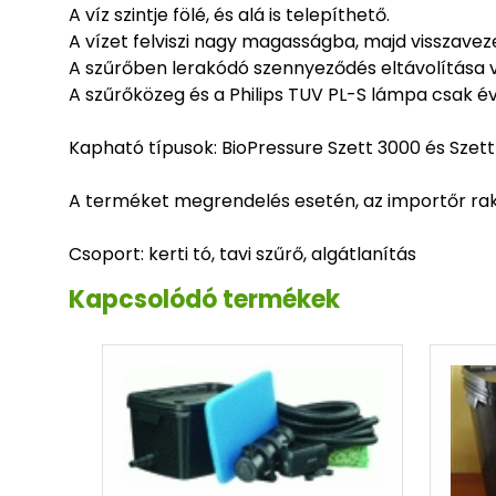
A víz szintje fölé, és alá is telepíthető.
A vízet felviszi nagy magasságba, majd visszaveze
A szűrőben lerakódó szennyeződés eltávolítása vé
A szűrőközeg és a Philips TUV PL-S lámpa csak é
Kapható típusok: BioPressure Szett 3000 és Szett
A terméket megrendelés esetén, az importőr raktá
Csoport: kerti tó, tavi szűrő, algátlanítás
Kapcsolódó termékek