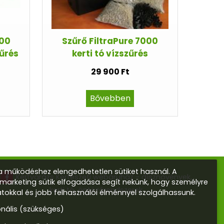
000
Szűrő FiltraPure 7000
zűrés
kerti tó vízszűrés
29 900 Ft
Bővebben
 működéshez elengedhetetlen sütiket használ. A
Kertvarázs Kertészeti webáruház - dísznövények,
s marketing sütik elfogadása segít nekünk, hogy személyre
kerti tó, öntözőrendszerek
atokkal és jobb felhasználói élménnyel szolgálhassunk.
onális (szükséges)