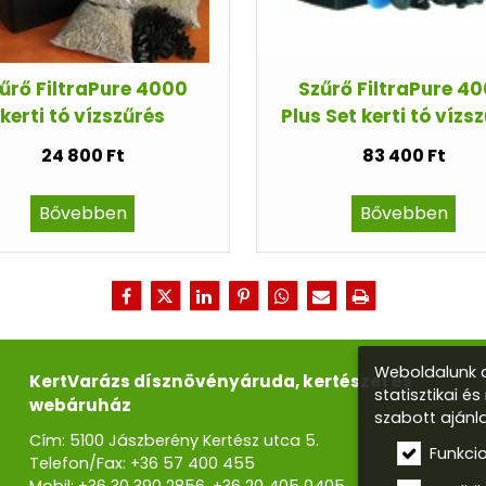
űrő FiltraPure 4000
Szűrő FiltraPure 4
kerti tó vízszűrés
Plus Set kerti tó vízs
24 800 Ft
83 400 Ft
Bővebben
Bővebben
Weboldalunk a
KertVarázs dísznövényáruda, kertészet és
statisztikai é
webáruház
szabott ajánl
Cím: 5100 Jászberény Kertész utca 5.
Funkci
Telefon/Fax:
+36 57 400 455
Mobil:
+36 30 390 2856
,
+36 20 405 0405