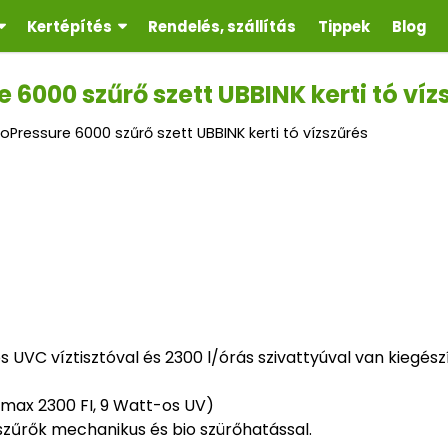
Kertépítés
Rendelés, szállítás
Tippek
Blog
 6000 szűrő szett UBBINK kerti tó víz
oPressure 6000 szűrő szett UBBINK kerti tó vízszűrés
UVC víztisztóval és 2300 l/órás szivattyúval van kiegész
rmax 2300 FI, 9 Watt-os UV)
zűrők mechanikus és bio szürőhatással.