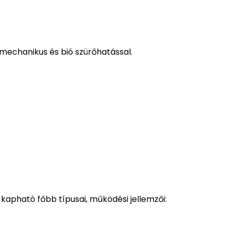
 mechanikus és bió szürőhatással.
ható főbb típusai, működési jellemzői: