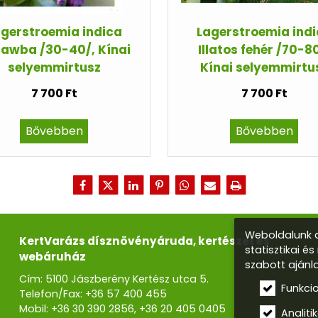
gerstroemia indica
Lagerstroemia ind
awba /30-40/, Kínai
Illatos fehér /70-8
selyemmirtusz
Kínai selyemmirtu
7 700 Ft
7 700 Ft
Bővebben
Bővebben
Weboldalunk a
KertVarázs dísznövényáruda, kertészet és
statisztikai é
webáruház
szabott ajánl
Cím: 5100 Jászberény Kertész utca 5.
Funkci
Telefon/Fax:
+36 57 400 455
Mobil:
+36 30 390 2856
,
+36 20 405 0405
Analitik