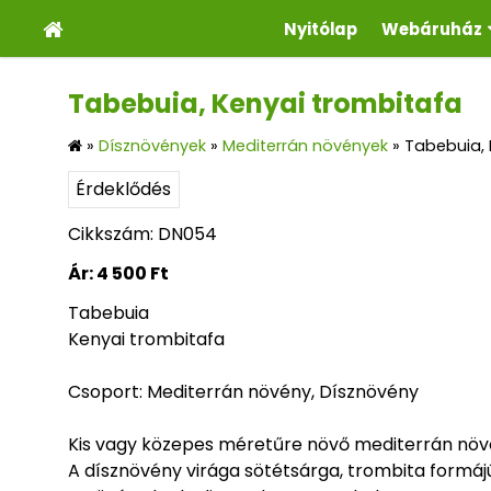
Nyitólap
Webáruház
Tabebuia, Kenyai trombitafa
»
Dísznövények
»
Mediterrán növények
»
Tabebuia, 
Érdeklődés
Cikkszám: DN054
Ár:
4 500 Ft
Tabebuia
Kenyai trombitafa
Csoport: Mediterrán növény, Dísznövény
Kis vagy közepes méretűre növő mediterrán növ
A dísznövény virága sötétsárga, trombita formájú.