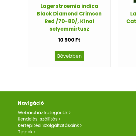
Lagerstroemia indica
Black Diamond Crimson
La
Red /70-80/, Kínai
Cat
selyemmirtusz
10 900 Ft
Bővebben
Navigáció
Webáruház kategóriák
Rendelés, szállítás
Kertépítési Szolgáltatásaink
Tippek