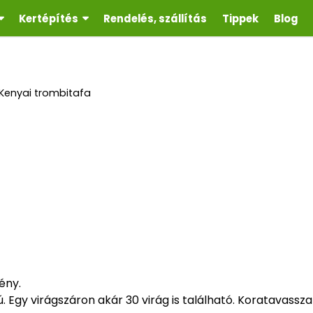
Kertépítés
Rendelés, szállítás
Tippek
Blog
Kenyai trombitafa
ény.
 Egy virágszáron akár 30 virág is található. Koratavasszal