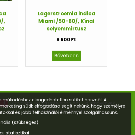
ica
Lagerstroemia indica
0/,
Miami /50-60/, Kínai
sz
selyemmirtusz
9 500 Ft
Bővebben
 működéshez elengedhetetlen sütiket használ. A
Kertvarázs Kertészeti webáruház - dísznövények,
s marketing sütik elfogadása segít nekünk, hogy személyre
kerti tó, öntözőrendszerek
atokkal és jobb felhasználói élménnyel szolgálhassunk.
onális (szükséges)
ai, statisztikai