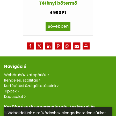
Tétényi bőtermő
4 950 Ft
Bővebben
Navigáció
Webáruház kategóriák
Rendelés, szállítás
Kertépítési Szolgáltatásaink
Tippek
Kapcsolat
KertVarázs dísznövényáruda, kertészet és
webáruház
Weboldalunk a működéshez elengedhetetlen sütiket