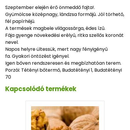
Szeptember elején érő önmeddő fajta!.
Gyümölcse középnagy, lándzsa formájú. Jól törhető,
fél papírhéjú.
A termések magbele világossárga, édes ízű.
Fája gyenge növekedési erélyű, ritka szellős koronát
nevel.
Napos helyre ültessük, mert nagy fényigényű
fa. Gyakori öntözést igényel.
Igen bőven rendszeresen és megbízhatóan terem.
Porzói: Tétényi bőtermő, Budatétényi 1, Budatétényi
70
Kapcsolódó termékek