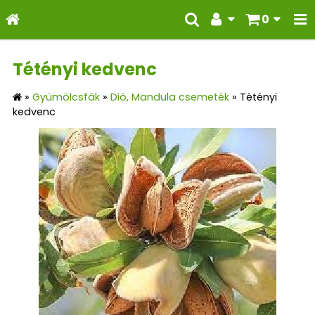
0
Tétényi kedvenc
»
Gyümölcsfák
»
Dió, Mandula csemeték
»
Tétényi
kedvenc