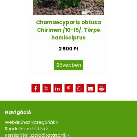
Chamaecyparis obtusa
Chirimen /10-15/, Törpe
hamisciprus
2 500 Ft
Bővebben
Navigáció
Webáruház kategóriák
Rendelés, szállítás
Kertépítési Szolgáltatásaink