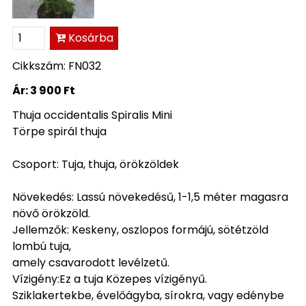
Kosárba
Cikkszám: FN032
Ár:
3 900 Ft
Thuja occidentalis Spiralis Mini
Törpe spirál thuja
Csoport: Tuja, thuja, örökzöldek
Növekedés: Lassú növekedésű, 1-1,5 méter magasra
növő örökzöld.
Jellemzők: Keskeny, oszlopos formájú, sötétzöld
lombú tuja,
amely csavarodott levélzetű.
Vízigény:Ez a tuja Közepes vízigényű.
Sziklakertekbe, évelőágyba, sírokra, vagy edénybe