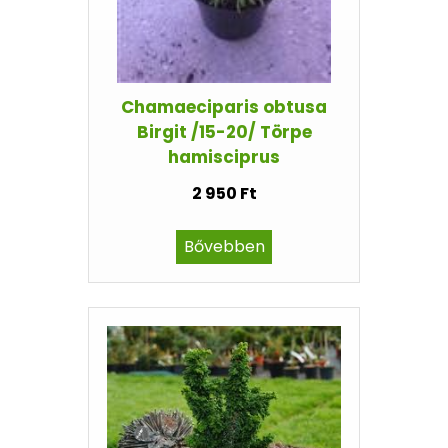
Chamaeciparis obtusa
Birgit /15-20/ Törpe
hamisciprus
2 950 Ft
Bővebben