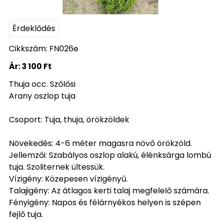
Érdeklődés
Cikkszám: FN026e
Ár:
3 100 Ft
Thuja occ. Szőlősi
Arany oszlop tuja
Csoport: Tuja, thuja, örökzöldek
Növekedés: 4-6 méter magasra növő örökzöld.
Jellemzői: Szabályos oszlop alakú, élénksárga lombú
tuja. Szoliternek ültessük.
Vízigény: Közepesen vízigényű.
Talajigény: Az átlagos kerti talaj megfelelő számára.
Fényigény: Napos és félárnyékos helyen is szépen
fejlő tuja.