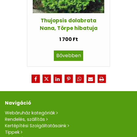
Thujopsis dolabrata
Nana, Törpe hibatuja
1 700 Ft
Bővebben
Navigáció
Webáruház kategóriák
Rendelés, szállítás
Kertépítési Szolgáltatásaink
Tippek