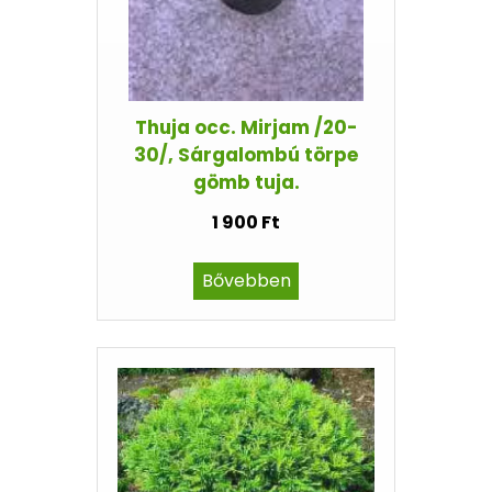
Thuja occ. Mirjam /20-
30/, Sárgalombú törpe
gömb tuja.
1 900 Ft
Bővebben