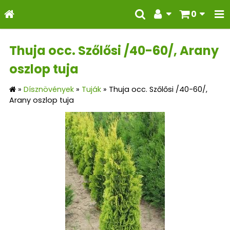
0
Thuja occ. Szőlősi /40-60/, Arany
oszlop tuja
»
Dísznövények
»
Tuják
»
Thuja occ. Szőlősi /40-60/,
Arany oszlop tuja