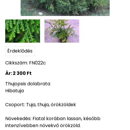
Érdeklődés
Cikkszám: FN022c
Ár:
2 300 Ft
Thujopsis dolabrata
Hibatuja
Csoport: Tuja, thuja, örökzöldek
Növekedés: Fiatal korában lassan, később
intenzívebben növekvő örökzöld.