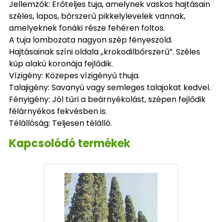
Jellemzők: Erőteljes tuja, amelynek vaskos hajtásain
széles, lapos, bőrszerű pikkelylevelek vannak,
amelyeknek fonáki része fehéren foltos.
A tuja lombozata nagyon szép fényeszöld.
Hajtásainak színi oldala ,,krokodilbőrszerű”. Széles
kúp alakú koronája fejlődik.
Vízigény: Közepes vízigényű thuja.
Talajigény: Savanyú vagy semleges talajokat kedvel.
Fényigény: Jól tűri a beárnyékolást, szépen fejlődik
félárnyékos fekvésben is.
Télállóság: Teljesen télálló.
Kapcsolódó termékek