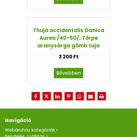
Thuja occidentalis Danica
Aurea /40-50/, Törpe
aranysárga gömb tuja
3 200 Ft
Bővebben
Navigáció
Webáruház kategóriák
Rendelés, szállítás