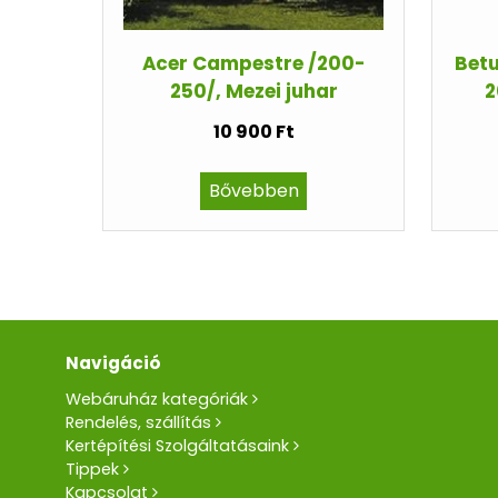
Acer Campestre /200-
Betu
250/, Mezei juhar
2
10 900 Ft
Bővebben
Navigáció
Webáruház kategóriák
Rendelés, szállítás
Kertépítési Szolgáltatásaink
Tippek
Kapcsolat