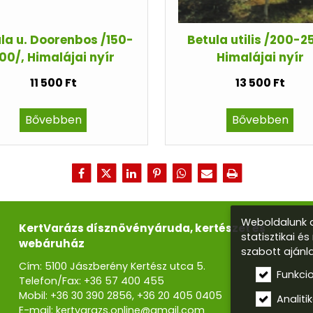
la u. Doorenbos /150-
Betula utilis /200-2
00/, Himalájai nyír
Himalájai nyír
11 500 Ft
13 500 Ft
Bővebben
Bővebben
Weboldalunk a
KertVarázs dísznövényáruda, kertészet és
statisztikai é
webáruház
szabott ajánl
Cím: 5100 Jászberény Kertész utca 5.
Funkci
Telefon/Fax:
+36 57 400 455
Mobil:
+36 30 390 2856
,
+36 20 405 0405
Analitik
E-mail:
kertvarazs.online@gmail.com