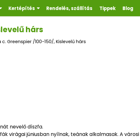
Kertépítés
Rendelés, szállítás
Tippek
Blog
slevelű hárs
ia c. Greenspier /100-150/, Kislevelű hárs
át nevelő díszfa.
szfák virágai júniusban nyílnak, teának alkalmasak. A városi