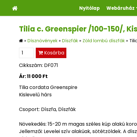
Nyitólap
Webáruház
Tilia c. Greenspier /100-150/, Ki
»
Dísznövények
»
Díszfák
»
Zöld lombú díszfák
»
Til
Kosárba
Cikkszám: DF071
Ár:
11 000 Ft
Tilia cordata Greenspire
Kislevelű hárs
Csoport: Díszfa, Díszfák
Növekedés: 15-20 m magas széles kúp alakú koron
Jellemzői: Levelei szív alakúak, sötétzöldek. A dí