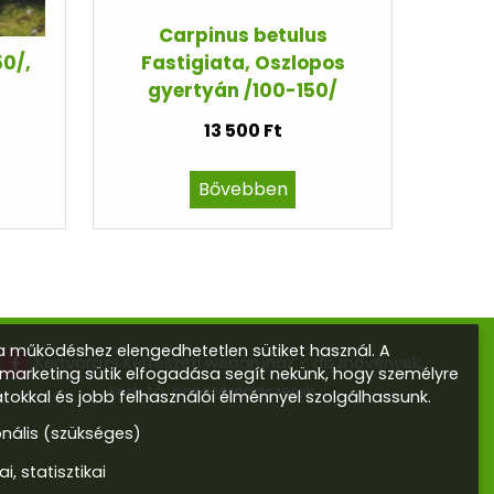
Carpinus betulus
50/,
Fastigiata, Oszlopos
gyertyán /100-150/
13 500 Ft
Bővebben
 működéshez elengedhetetlen sütiket használ. A
Kertvarázs Kertészeti webáruház - dísznövények,
s marketing sütik elfogadása segít nekünk, hogy személyre
kerti tó, öntözőrendszerek
atokkal és jobb felhasználói élménnyel szolgálhassunk.
onális (szükséges)
ai, statisztikai