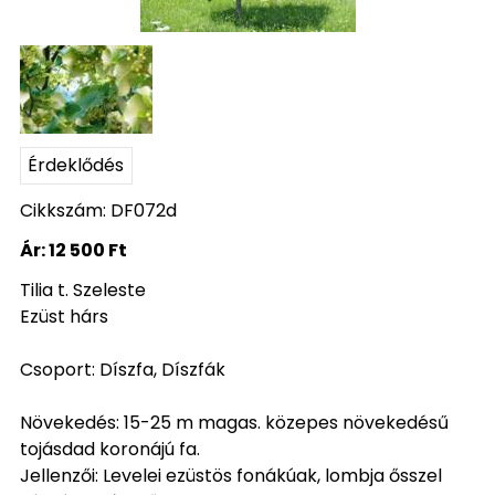
Érdeklődés
Cikkszám: DF072d
Ár:
12 500 Ft
Tilia t. Szeleste
Ezüst hárs
Csoport: Díszfa, Díszfák
Növekedés: 15-25 m magas. közepes növekedésű
tojásdad koronájú fa.
Jellenzői: Levelei ezüstös fonákúak, lombja ősszel