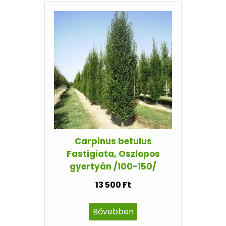
Carpinus betulus
Fastigiata, Oszlopos
gyertyán /100-150/
13 500 Ft
Bővebben