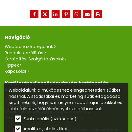
Navigáció
Webáruház kategóriák
Rendelés, szállítás
Kertépítési Szolgáltatásaink
Tippek
Kapcsolat
KertVarázs dísznövényáruda, kertészet és
webáruház
Weboldalunk a működéshez elengedhetetlen sütiket
használ. A statisztikai és marketing sütik elfogadása
Cím: 5100 Jászberény Kertész utca 5.
segít nekünk, hogy személyre szabott ajánlatokkal és
Telefon/Fax:
+36 57 400 455
jobb felhasználói élménnyel szolgálhassunk.
Mobil:
+36 30 390 2856
,
+36 20 405 0405
E-mail:
kertvarazs.online@gmail.com
Funkcionális (szükséges)
Analitikai, statisztikai
Kertvarázs Kertészeti webáruház - dísznövények,