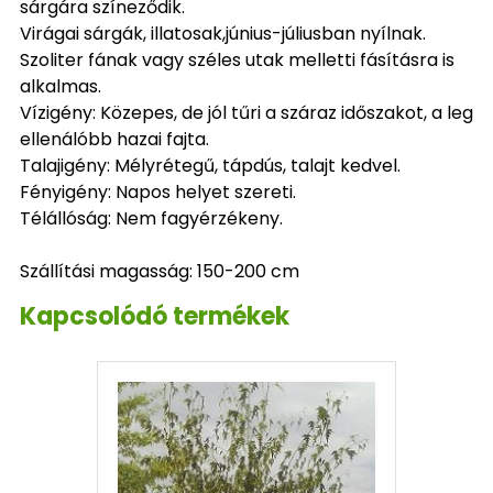
sárgára színeződik.
Virágai sárgák, illatosak,június-júliusban nyílnak.
Szoliter fának vagy széles utak melletti fásításra is
alkalmas.
Vízigény: Közepes, de jól tűri a száraz időszakot, a leg
ellenálóbb hazai fajta.
Talajigény: Mélyrétegű, tápdús, talajt kedvel.
Fényigény: Napos helyet szereti.
Télállóság: Nem fagyérzékeny.
Szállítási magasság: 150-200 cm
Kapcsolódó termékek