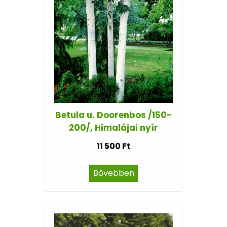
Betula u. Doorenbos /150-
200/, Himalájai nyír
11 500 Ft
Bővebben