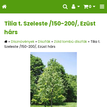
0
Tilia t. Szeleste /150-200/, Ezüst
hárs
»
Dísznövények
»
Díszfák
»
Zöld lombú díszfák
»
Tilia t.
Szeleste /150-200/, Ezüst hárs