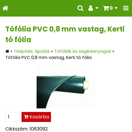
0
Tófólia PVC 0,8 mm vastag, Kerti
tó fólia
»
Tóépítés, ápolás
»
Tófóliák és segédanyagok
»
Tófólia PVC 0,8 mm vastag, Kerti tó fólia
Kosárba
Cikkszám: 1063092