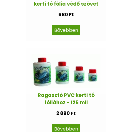
kerti tó fólia védő szövet
680 Ft
Bővebben
Ragasztó PVC kerti tó
fóliához - 125 mll
2 890 Ft
Bővebben