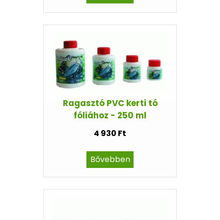
Ragasztó PVC kerti tó
fóliához - 250 ml
4 930 Ft
Bővebben