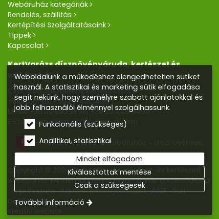
Webáruház kategóriák
Rendelés, szállítás
Kertépítési Szolgáltatásaink
Tippek
Kapcsolat
KertVarázs dísznövényáruda, kertészet és
webáruház
Weboldalunk a működéshez elengedhetetlen sütiket
használ. A statisztikai és marketing sütik elfogadása
Cím: 5100 Jászberény Kertész utca 5.
segít nekünk, hogy személyre szabott ajánlatokkal és
Telefon/Fax:
+36 57 400 455
jobb felhasználói élménnyel szolgálhassunk.
Mobil:
+36 30 390 2856
,
+36 20 405 0405
E-mail:
kertvarazs.online@gmail.com
Funkcionális (szükséges)
Analitikai, statisztikai
Kertvarázs Kertészeti webáruház - dísznövények,
kerti tó, öntözőrendszerek
Mindet elfogadom
Copyright © 2026 Kertvarázs dísznövény- és kertészeti
Kiválasztottak mentése
webáruház. Minden jog fenntartva.
Elállás a szerződéstől
Csak a szükségesek
Impresszum
Adatvédelmi nyilatkozat
ÁSZF
Süti
beállítások
További információ
Kreatív website