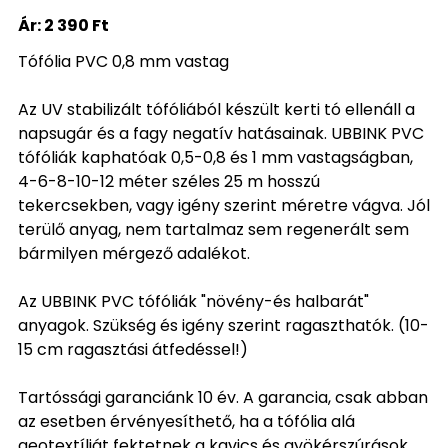
Ár:
2 390 Ft
Tófólia PVC 0,8 mm vastag
Az UV stabilizált tófóliából készült kerti tó ellenáll a
napsugár és a fagy negatív hatásainak. UBBINK PVC
tófóliák kaphatóak 0,5-0,8 és 1 mm vastagságban,
4-6-8-10-12 méter széles 25 m hosszú
tekercsekben, vagy igény szerint méretre vágva. Jól
terülő anyag, nem tartalmaz sem regenerált sem
bármilyen mérgező adalékot.
Az UBBINK PVC tófóliák "növény-és halbarát"
anyagok. Szükség és igény szerint ragaszthatók. (10-
15 cm ragasztási átfedéssel!)
Tartóssági garanciánk 10 év. A garancia, csak abban
az esetben érvényesíthető, ha a tófólia alá
geotextíliát fektetnek a kavics és gyökérszúrások