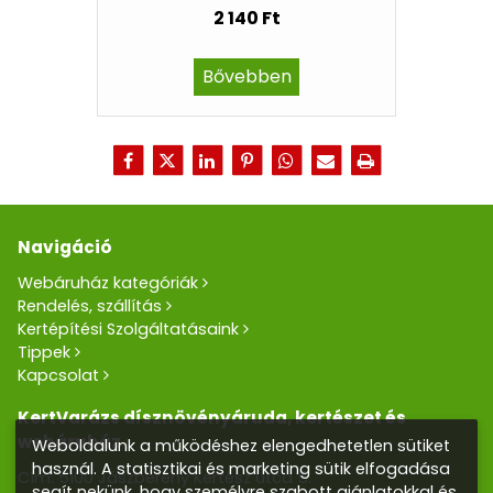
2 140 Ft
Bővebben
Navigáció
Webáruház kategóriák
Rendelés, szállítás
Kertépítési Szolgáltatásaink
Tippek
Kapcsolat
KertVarázs dísznövényáruda, kertészet és
webáruház
Weboldalunk a működéshez elengedhetetlen sütiket
használ. A statisztikai és marketing sütik elfogadása
Cím: 5100 Jászberény Kertész utca 5.
segít nekünk, hogy személyre szabott ajánlatokkal és