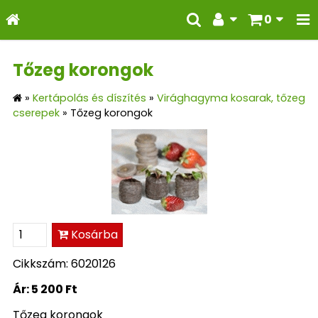
0
Tőzeg korongok
»
Kertápolás és díszítés
»
Virághagyma kosarak, tőzeg
cserepek
»
Tőzeg korongok
Kosárba
Cikkszám: 6020126
Ár:
5 200 Ft
Tőzeg korongok