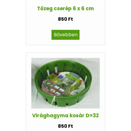
Tőzeg cserép 6 x 6 cm
850 Ft
Bővebben
Virághagyma kosár D=32
850 Ft