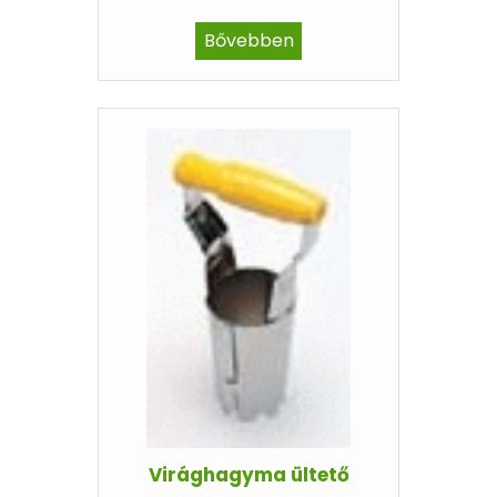
Bővebben
Virághagyma ültető