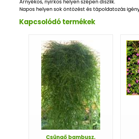
Árnyékos, nyirkos helyen szépen díszlik.
Napos helyen sok öntözést és tápoldatozás igén
Kapcsolódó termékek
Csüngő bambusz,