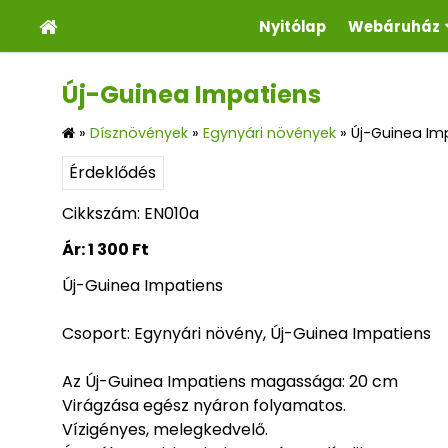
Nyitólap
Webáruház
Új-Guinea Impatiens
»
Dísznövények
»
Egynyári növények
»
Új-Guinea Im
Érdeklődés
Cikkszám: EN010a
Ár:
1 300 Ft
Új-Guinea Impatiens
Csoport: Egynyári növény, Új-Guinea Impatiens
Az Új-Guinea Impatiens magassága: 20 cm
Virágzása egész nyáron folyamatos.
Vízigényes, melegkedvelő.