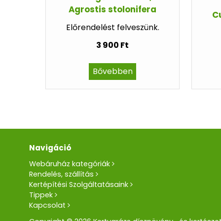
Agrostis stolonifera
C
Előrendelést felveszünk.
3 900 Ft
Bővebben
Navigáció
Webáruház kategóriák
Rendelés, szállítás
Kertépítési Szolgáltatásaink
Tippek
Kapcsolat