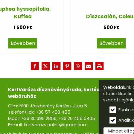
uphea hyssopifolia,
Kuffea
Díszcsalán, Coleu
1 500 Ft
500 Ft
Bővebben
Bővebben
Weboldalunk a
KertVarázs dísznövényáruda, kertészet és
statisztikai é
webáruház
szabott ajánl
Cím: 5100 Jászberény Kertész utca 5.
Funkci
Telefon/Fax:
+36 57 400 455
Mobil:
+36 30 390 2856
,
+36 20 405 0405
Analitik
E-mail:
kertvarazs.online@gmail.com
Mindet elf