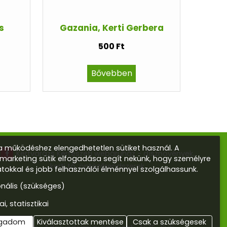
s
Gazania, Kerti Gerbera
500 Ft
Bővebben
 működéshez elengedhetetlen sütiket használ. A
Kertvarázs Kertészeti webáruház - dísznövények,
s marketing sütik elfogadása segít nekünk, hogy személyre
kerti tó, öntözőrendszerek
atokkal és jobb felhasználói élménnyel szolgálhassunk.
onális (szükséges)
ai, statisztikai
ogadom
Kiválasztottak mentése
Csak a szükségesek