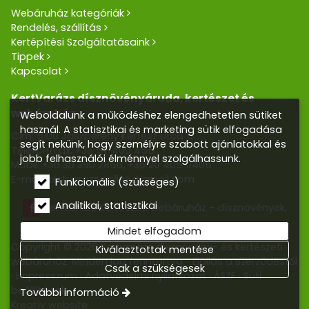
Webáruház kategóriák
Rendelés, szállítás
Kertépítési Szolgáltatásaink
Tippek
Kapcsolat
KertVarázs dísznövényáruda, kertészet és
webáruház
Weboldalunk a működéshez elengedhetetlen sütiket
használ. A statisztikai és marketing sütik elfogadása
Cím: 5100 Jászberény Kertész utca 5.
segít nekünk, hogy személyre szabott ajánlatokkal és
Telefon/Fax:
+36 57 400 455
jobb felhasználói élménnyel szolgálhassunk.
Mobil:
+36 30 390 2856
,
+36 20 405 0405
E-mail:
kertvarazs.online@gmail.com
Funkcionális (szükséges)
Analitikai, statisztikai
Kertvarázs Kertészeti webáruház - dísznövények,
kerti tó, öntözőrendszerek
Mindet elfogadom
Copyright © 2026 Kertvarázs dísznövény- és kertészeti
Kiválasztottak mentése
webáruház. Minden jog fenntartva.
Elállás a szerződéstől
Csak a szükségesek
Impresszum
Adatvédelmi nyilatkozat
ÁSZF
Süti
beállítások
További információ
Kreatív website