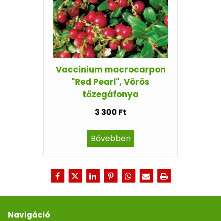
Vaccinium macrocarpon
"Red Pearl", Vörös
tőzegáfonya
3 300 Ft
Bővebben
Navigáció