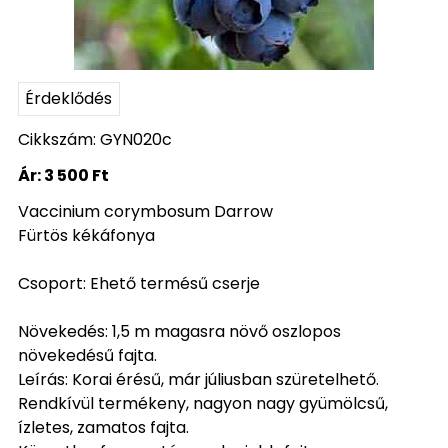
Érdeklődés
Cikkszám: GYN020c
Ár:
3 500 Ft
Vaccinium corymbosum Darrow
Fürtös kékáfonya
Csoport: Ehető termésű cserje
Növekedés: 1,5 m magasra növő oszlopos
növekedésű fajta.
Leírás: Korai érésű, már júliusban szüretelhető.
Rendkívül termékeny, nagyon nagy gyümölcsű,
ízletes, zamatos fajta.