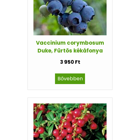
Vaccinium corymbosum
Duke, Fürtös kékáfonya
3 950 Ft
Bővebben