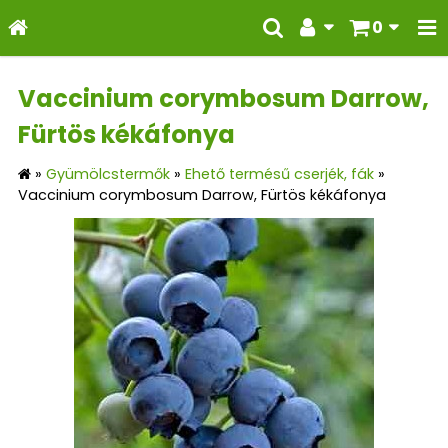
0
Vaccinium corymbosum Darrow,
Fürtös kékáfonya
»
Gyümölcstermők
»
Ehető termésű cserjék, fák
»
Vaccinium corymbosum Darrow, Fürtös kékáfonya