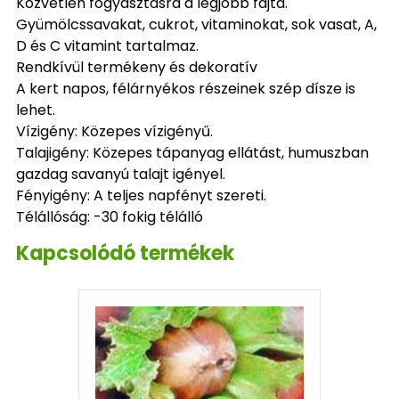
Közvetlen fogyasztásra a legjobb fajta.
Gyümölcssavakat, cukrot, vitaminokat, sok vasat, A,
D és C vitamint tartalmaz.
Rendkívül termékeny és dekoratív
A kert napos, félárnyékos részeinek szép dísze is
lehet.
Vízigény: Közepes vízigényű.
Talajigény: Közepes tápanyag ellátást, humuszban
gazdag savanyú talajt igényel.
Fényigény: A teljes napfényt szereti.
Télállóság: -30 fokig télálló
Kapcsolódó termékek