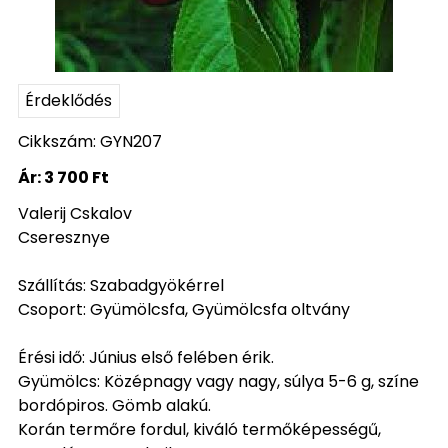
Érdeklődés
Cikkszám: GYN207
Ár:
3 700 Ft
Valerij Cskalov
Cseresznye
Szállítás: Szabadgyökérrel
Csoport: Gyümölcsfa, Gyümölcsfa oltvány
Érési idő: Június első felében érik.
Gyümölcs: Középnagy vagy nagy, súlya 5-6 g, színe
bordópiros. Gömb alakú.
Korán termőre fordul, kiváló termőképességű,