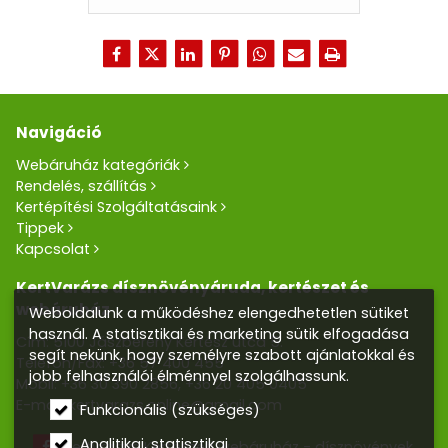
Navigáció
Webáruház kategóriák
Rendelés, szállítás
Kertépítési Szolgáltatásaink
Tippek
Kapcsolat
KertVarázs dísznövényáruda, kertészet és
webáruház
Weboldalunk a működéshez elengedhetetlen sütiket
használ. A statisztikai és marketing sütik elfogadása
Cím: 5100 Jászberény Kertész utca 5.
segít nekünk, hogy személyre szabott ajánlatokkal és
Telefon/Fax:
+36 57 400 455
jobb felhasználói élménnyel szolgálhassunk.
Mobil:
+36 30 390 2856
,
+36 20 405 0405
E-mail:
kertvarazs.online@gmail.com
Funkcionális (szükséges)
Analitikai, statisztikai
Kertvarázs Kertészeti webáruház - dísznövények,