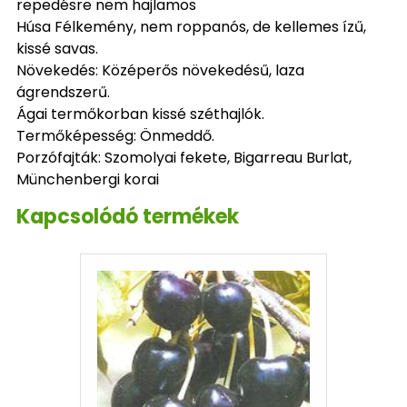
repedésre nem hajlamos
Húsa Félkemény, nem roppanós, de kellemes ízű,
kissé savas.
Növekedés: Középerős növekedésű, laza
ágrendszerű.
Ágai termőkorban kissé széthajlók.
Termőképesség: Önmeddő.
Porzófajták: Szomolyai fekete, Bigarreau Burlat,
Münchenbergi korai
Kapcsolódó termékek