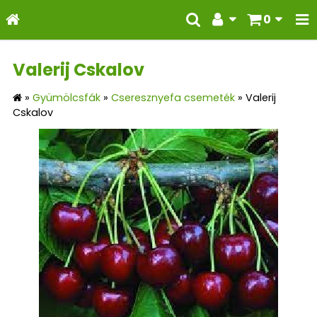
0
Valerij Cskalov
»
Gyümölcsfák
»
Cseresznyefa csemeték
»
Valerij
Cskalov