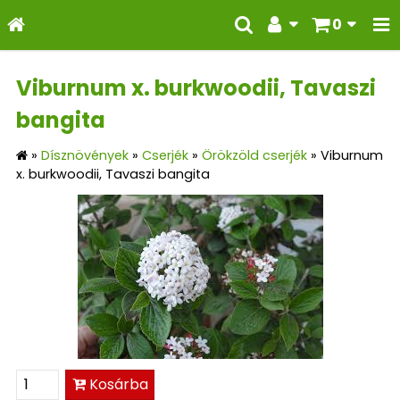
0
Viburnum x. burkwoodii, Tavaszi
bangita
»
Dísznövények
»
Cserjék
»
Örökzöld cserjék
»
Viburnum
x. burkwoodii, Tavaszi bangita
Kosárba