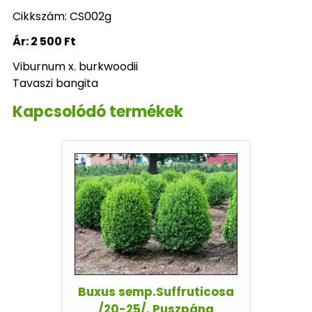
Cikkszám: CS002g
Ár:
2 500 Ft
Viburnum x. burkwoodii
Tavaszi bangita
Kapcsolódó termékek
Buxus semp.Suffruticosa
/20-25/, Puszpáng