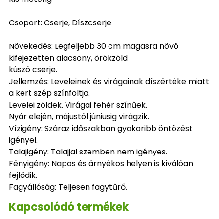
Csoport: Cserje, Díszcserje
Növekedés: Legfeljebb 30 cm magasra növő
kifejezetten alacsony, örökzöld
kúszó cserje.
Jellemzés: Leveleinek és virágainak díszértéke miatt
a kert szép színfoltja.
Levelei zöldek. Virágai fehér színűek.
Nyár elején, májustól júniusig virágzik.
Vízigény: Száraz időszakban gyakoribb öntözést
igényel.
Talajigény: Talajjal szemben nem igényes.
Fényigény: Napos és árnyékos helyen is kiválóan
fejlődik.
Fagyállóság: Teljesen fagytűrő.
Kapcsolódó termékek