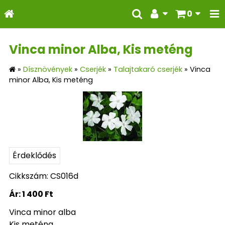
0
Vinca minor Alba, Kis meténg
»
Dísznövények
»
Cserjék
»
Talajtakaró cserjék
»
Vinca
minor Alba, Kis meténg
Érdeklődés
Cikkszám: CS016d
Ár:
1 400 Ft
Vinca minor alba
Kis meténg