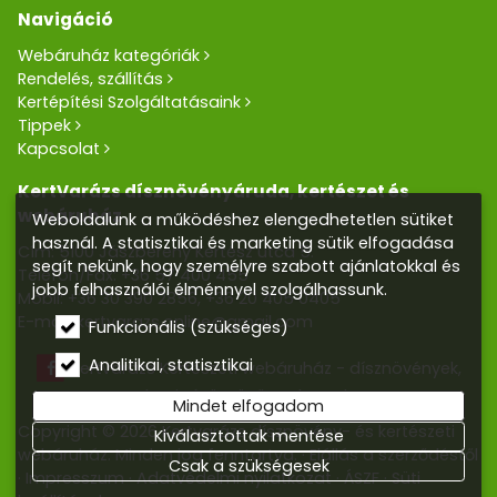
Navigáció
Webáruház kategóriák
Rendelés, szállítás
Kertépítési Szolgáltatásaink
Tippek
Kapcsolat
KertVarázs dísznövényáruda, kertészet és
webáruház
Weboldalunk a működéshez elengedhetetlen sütiket
használ. A statisztikai és marketing sütik elfogadása
Cím: 5100 Jászberény Kertész utca 5.
segít nekünk, hogy személyre szabott ajánlatokkal és
Telefon/Fax:
+36 57 400 455
jobb felhasználói élménnyel szolgálhassunk.
Mobil:
+36 30 390 2856
,
+36 20 405 0405
E-mail:
kertvarazs.online@gmail.com
Funkcionális (szükséges)
Analitikai, statisztikai
Kertvarázs Kertészeti webáruház - dísznövények,
kerti tó, öntözőrendszerek
Mindet elfogadom
Copyright © 2026 Kertvarázs dísznövény- és kertészeti
Kiválasztottak mentése
webáruház. Minden jog fenntartva.
Elállás a szerződéstől
Csak a szükségesek
Impresszum
Adatvédelmi nyilatkozat
ÁSZF
Süti