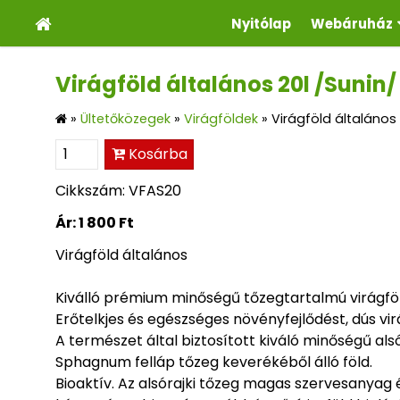
Nyitólap
Webáruház
Virágföld általános 20l /Sunin/
»
Ültetőközegek
»
Virágföldek
»
Virágföld általános 
Kosárba
Cikkszám: VFAS20
Ár:
1 800 Ft
Virágföld általános
Kiválló prémium minőségű tőzegtartalmú virágföl
Erőtelkjes és egészséges növényfejlődést, dús virá
A természet által biztosított kiváló minőségű alsóra
Sphagnum felláp tőzeg keverékéből álló föld.
Bioaktív. Az alsórajki tőzeg magas szervesanyag