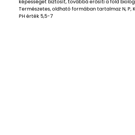
képességet biztosít, továbbá erősíti a föld biológi
Természetes, oldható formában tartalmaz N, P, K
PH érték 5,5-7