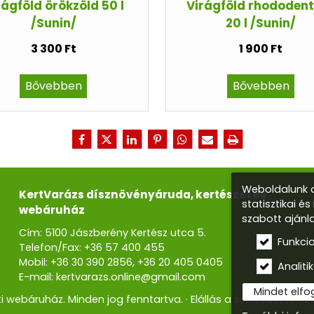
rágföld örökzöld 50 l
Virágföld rhododen
/Sunin/
20 l /Sunin/
3 300 Ft
1 900 Ft
Bővebben
Bővebben
Weboldalunk a
KertVarázs dísznövényáruda, kertészet és
statisztikai é
webáruház
szabott ajánl
Cím: 5100 Jászberény Kertész utca 5.
Funkci
Telefon/Fax:
+36 57 400 455
Mobil:
+36 30 390 2856
,
+36 20 405 0405
Analitik
E-mail:
kertvarazs.online@gmail.com
Mindet elf
i webáruház. Minden jog fenntartva.
Elállás a szerződéstől
I