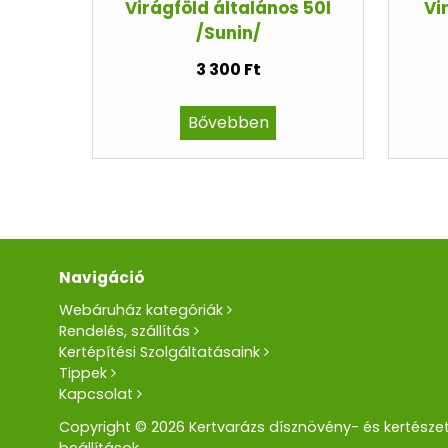
Virágföld általános 50l
Vi
/Sunin/
3 300 Ft
Bővebben
Navigáció
Webáruház kategóriák
Rendelés, szállítás
Kertépítési Szolgáltatásaink
Tippek
Kapcsolat
Copyright © 2026 Kertvarázs dísznövény- és kertészet
beállítások