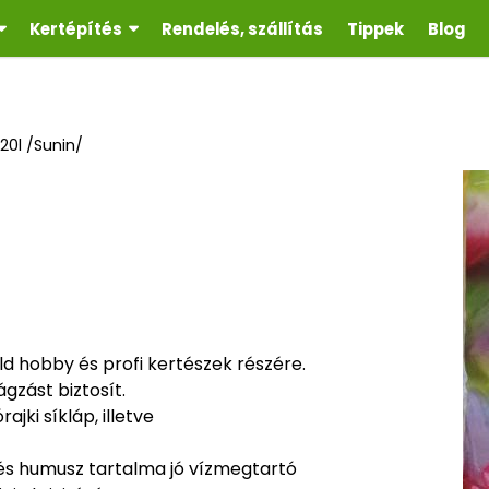
Kertépítés
Rendelés, szállítás
Tippek
Blog
20l /Sunin/
d hobby és profi kertészek részére.
gzást biztosít.
jki síkláp, illetve
 és humusz tartalma jó vízmegtartó