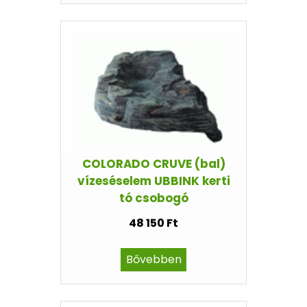
COLORADO CRUVE (bal)
vízeséselem UBBINK kerti
tó csobogó
48 150 Ft
Bővebben