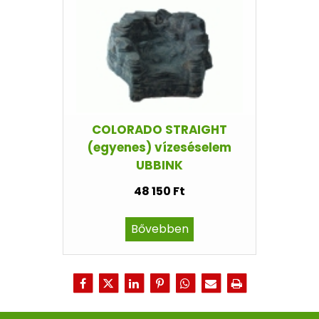
COLORADO STRAIGHT
(egyenes) vízeséselem
UBBINK
48 150 Ft
Bővebben