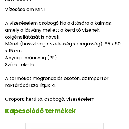
Vízeséselem MINI
A vízeséselem csobogó kialakítására alkalmas,
amely a látvány mellett a kerti tó vízének
oxigénellátását is növeli.
Méret (hosszúság x szélesség x magasság): 65 x 50
x 15 cm.
Anyaga: műanyag (PE).
Színe: fekete.
A terméket megrendelés esetén, az importőr
raktárából szállítjuk ki.
Csoport: kerti tó, csobogó, vízeséselem
Kapcsolódó termékek