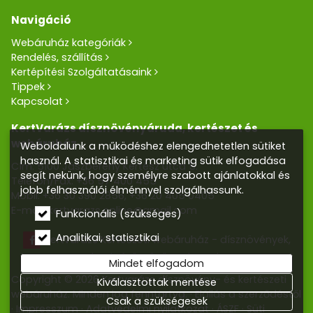
Navigáció
Webáruház kategóriák
Rendelés, szállítás
Kertépítési Szolgáltatásaink
Tippek
Kapcsolat
KertVarázs dísznövényáruda, kertészet és
webáruház
Weboldalunk a működéshez elengedhetetlen sütiket
használ. A statisztikai és marketing sütik elfogadása
Cím: 5100 Jászberény Kertész utca 5.
segít nekünk, hogy személyre szabott ajánlatokkal és
Telefon/Fax:
+36 57 400 455
jobb felhasználói élménnyel szolgálhassunk.
Mobil:
+36 30 390 2856
,
+36 20 405 0405
E-mail:
kertvarazs.online@gmail.com
Funkcionális (szükséges)
Analitikai, statisztikai
Kertvarázs Kertészeti webáruház - dísznövények,
kerti tó, öntözőrendszerek
Mindet elfogadom
Copyright © 2026 Kertvarázs dísznövény- és kertészeti
Kiválasztottak mentése
webáruház. Minden jog fenntartva.
Elállás a szerződéstől
Csak a szükségesek
Impresszum
Adatvédelmi nyilatkozat
ÁSZF
Süti