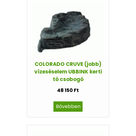
COLORADO CRUVE (jobb)
vízeséselem UBBINK kerti
tó csobogó
48 150 Ft
Bővebben