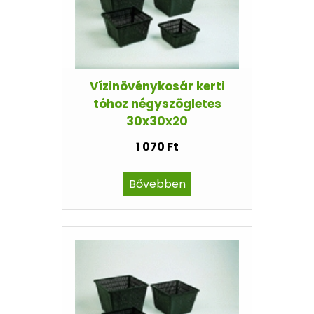
Vízinövénykosár kerti
tóhoz négyszögletes
30x30x20
1 070 Ft
Bővebben