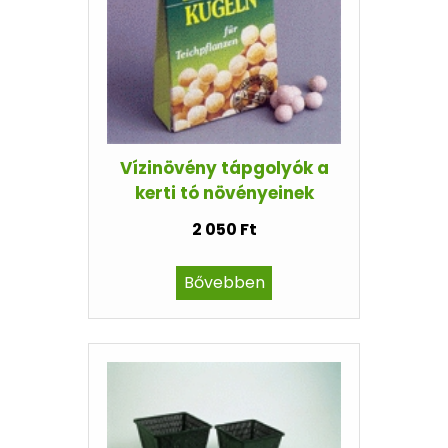
Vízinövény tápgolyók a
kerti tó növényeinek
2 050 Ft
Bővebben