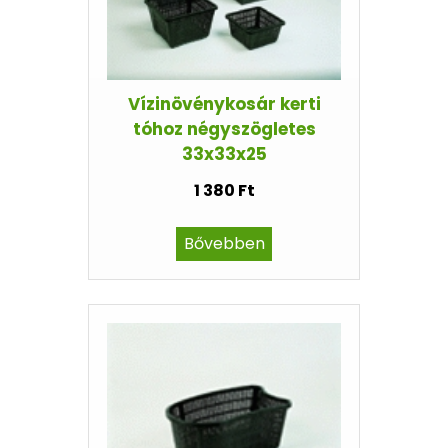
Vízinövénykosár kerti
tóhoz négyszögletes
33x33x25
1 380 Ft
Bővebben