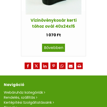
Vízinövénykosár kerti
tóhoz ovál 40x24x15
1 070 Ft
Bővebben
Navigáció
Webáruház kategóriák
Rendelés, szállítás
Kertépítési Szolgáltatásaink