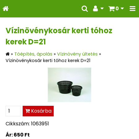
0
Vízinövénykosár kerti tóhoz
kerek D=21
»
Tóépítés, ápolás
»
Vízinövény ültetés
»
Vízinövénykosár kerti tóhoz kerek D=21
Kosárba
Cikkszám: 1063951
Ár:
650 Ft