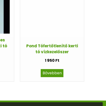
-es
i tó
Pond Tófertőtlenítő kerti
tó vízkezelőszer
1 950 Ft
Bővebben