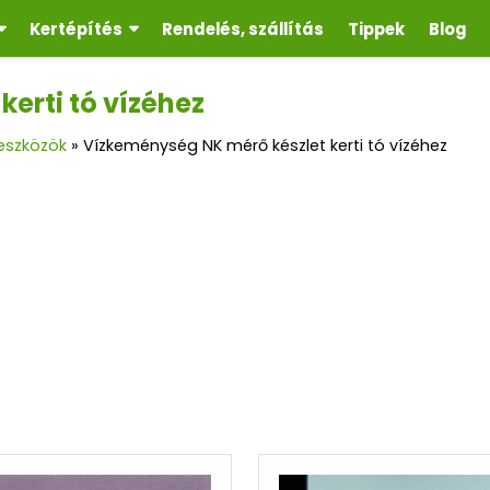
Kertépítés
Rendelés, szállítás
Tippek
Blog
erti tó vízéhez
 eszközök
»
Vízkeménység NK mérő készlet kerti tó vízéhez