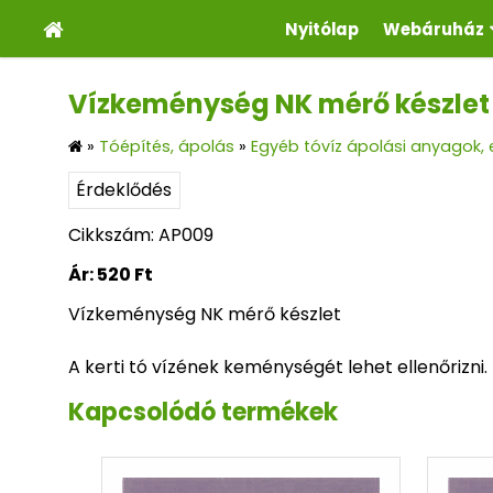
Nyitólap
Webáruház
Vízkeménység NK mérő készlet k
»
Tóépítés, ápolás
»
Egyéb tóvíz ápolási anyagok,
Érdeklődés
Cikkszám: AP009
Ár:
520 Ft
Vízkeménység NK mérő készlet
A kerti tó vízének keménységét lehet ellenőrizni.
Kapcsolódó termékek