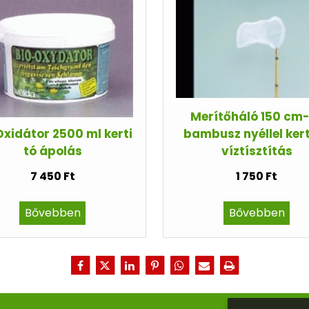
Merítőháló 150 cm
Oxidátor 2500 ml kerti
bambusz nyéllel kert
tó ápolás
víztísztítás
7 450 Ft
1 750 Ft
Bővebben
Bővebben