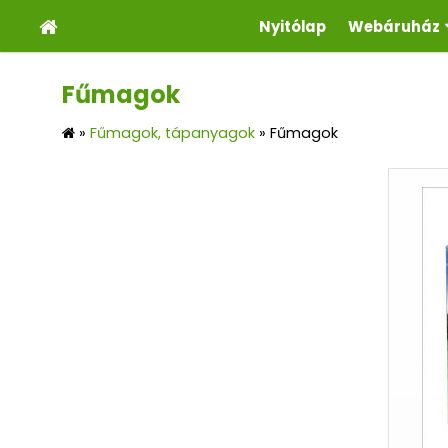
Nyitólap
Webáruház
Fűmagok
»
Fűmagok, tápanyagok
»
Fűmagok