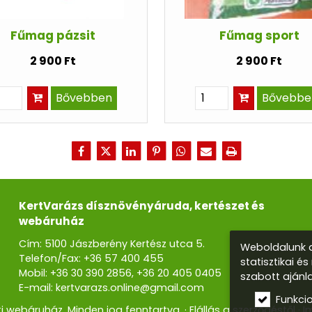
Fűmag pázsit
Fűmag sport
2 900 Ft
2 900 Ft
Bővebben
Bővebbe
KertVarázs dísznövényáruda, kertészet és
webáruház
Cím: 5100 Jászberény Kertész utca 5.
Weboldalunk a
Telefon/Fax:
+36 57 400 455
statisztikai é
Mobil:
+36 30 390 2856
,
+36 20 405 0405
szabott ajánl
E-mail:
kertvarazs.online@gmail.com
Funkci
i webáruház. Minden jog fenntartva.
Elállás a szerződéstől
I