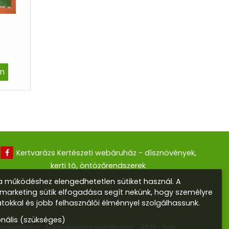
n
Kertvarázs Kertészeti webáruház - dísznövények,
kerti tó, öntözőrendszerek
 működéshez elengedhetetlen sütiket használ. A
s marketing sütik elfogadása segít nekünk, hogy személyre
atokkal és jobb felhasználói élménnyel szolgálhassunk.
onális (szükséges)
mpresszum
Adatvédelmi nyilatkozat
ÁSZF
Süti