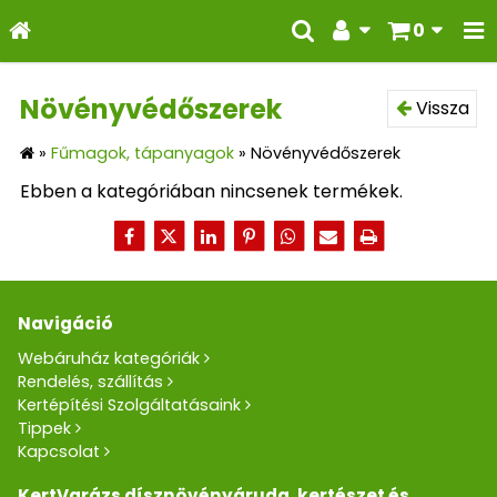
0
Növényvédőszerek
Vissza
»
Fűmagok, tápanyagok
»
Növényvédőszerek
Ebben a kategóriában nincsenek termékek.
Navigáció
Webáruház kategóriák
Rendelés, szállítás
Kertépítési Szolgáltatásaink
Tippek
Kapcsolat
KertVarázs dísznövényáruda, kertészet és