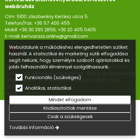
webáruház
Cím: 5100 Jászberény Kertész utca 5.
Telefon/Fax:
+36 57 400 455
Mobil:
+36 30 390 2856
,
+36 20 405 0405
E-mail:
kertvarazs.online@gmail.com
Weboldalunk a működéshez elengedhetetlen sütiket
Kertvarázs Kertészeti webáruház - dísznövények,
használ. A statisztikai és marketing sütik elfogadása
kerti tó, öntözőrendszerek
segít nekünk, hogy személyre szabott ajánlatokkal és
jobb felhasználói élménnyel szolgálhassunk.
Copyright © 2026 Kertvarázs dísznövény- és kertészeti
webáruház. Minden jog fenntartva.
Elállás a szerződéstől
Funkcionális (szükséges)
Impresszum
Adatvédelmi nyilatkozat
ÁSZF
Süti
beállítások
Analitikai, statisztikai
Kreatív website
Mindet elfogadom
Kiválasztottak mentése
Csak a szükségesek
További információ