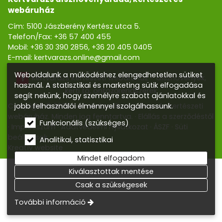
webáruház
Cím: 5100 Jászberény Kertész utca 5.
Telefon/Fax:
+36 57 400 455
Mobil:
+36 30 390 2856
,
+36 20 405 0405
E-mail:
kertvarazs.online@gmail.com
Weboldalunk a működéshez elengedhetetlen sütiket
Kertvarázs Kertészeti webáruház - dísznövények,
használ. A statisztikai és marketing sütik elfogadása
kerti tó, öntözőrendszerek
segít nekünk, hogy személyre szabott ajánlatokkal és
jobb felhasználói élménnyel szolgálhassunk.
Copyright © 2026 Kertvarázs dísznövény- és kertészeti
webáruház. Minden jog fenntartva.
Elállás a szerződéstől
Funkcionális (szükséges)
Impresszum
Adatvédelmi nyilatkozat
ÁSZF
Süti
beállítások
Analitikai, statisztikai
Kreatív website
Mindet elfogadom
Kiválasztottak mentése
Csak a szükségesek
További információ