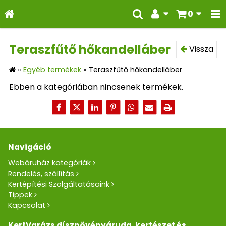
0
Teraszfűtő hőkandelláber
Vissza
»
Egyéb termékek
»
Teraszfűtő hőkandelláber
Ebben a kategóriában nincsenek termékek.
Navigáció
Webáruház kategóriák
Rendelés, szállítás
Kertépítési Szolgáltatásaink
Tippek
Kapcsolat
KertVarázs dísznövényáruda, kertészet és