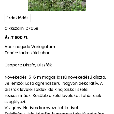
Érdeklődés
Cikkszám: DF059
Ár:
7 500 Ft
Acer negudo Variegatum
Fehér-tarka zöld juhar
Csoport: Díszfa, Díszfák
Növekedés: 5-6 m magas lassú növekedésű díszfa.
Jellemzői: Laza ágrendszerű. Nagyon dekoratív. A
díszfák levelei zöldek, de kihajtáskor szélei
rózsaszínűek. Később a zöld leveleket fehér csík
szegélyezi.
Vízigény: Nedves környezetet kedvel.
Talajigény: Üde, tápdús, humuszos talaj jó számára.