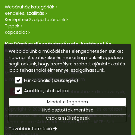
Webáruház kategóriák
Rendelés, szállítás
Kertépítési Szolgáltatásaink
Tippek
Kapcsolat
KertVarázs dísznövényáruda, kertészet és
webáruház
Weboldalunk a működéshez elengedhetetlen sütiket
használ. A statisztikai és marketing sütik elfogadása
Cím: 5100 Jászberény Kertész utca 5.
segít nekünk, hogy személyre szabott ajánlatokkal és
Telefon/Fax:
+36 57 400 455
jobb felhasználói élménnyel szolgálhassunk.
Mobil:
+36 30 390 2856
,
+36 20 405 0405
E-mail:
kertvarazs.online@gmail.com
Funkcionális (szükséges)
Analitikai, statisztikai
Kertvarázs Kertészeti webáruház - dísznövények,
kerti tó, öntözőrendszerek
Mindet elfogadom
Copyright © 2026 Kertvarázs dísznövény- és kertészeti
Kiválasztottak mentése
webáruház. Minden jog fenntartva.
Elállás a szerződéstől
Csak a szükségesek
Impresszum
Adatvédelmi nyilatkozat
ÁSZF
Süti
beállítások
További információ
Kreatív website