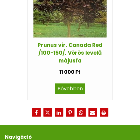
Prunus vir. Canada Red
/100-150/, Vörös levelű
májusfa
11 000 Ft
Bővebben
Navigáció