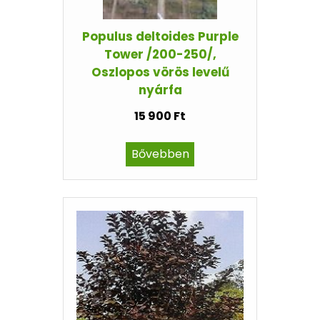
Populus deltoides Purple
Tower /200-250/,
Oszlopos vörös levelű
nyárfa
15 900 Ft
Bővebben