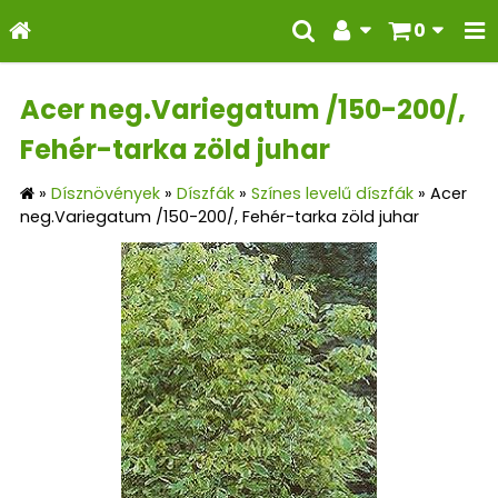
0
Acer neg.Variegatum /150-200/,
Fehér-tarka zöld juhar
»
Dísznövények
»
Díszfák
»
Színes levelű díszfák
»
Acer
neg.Variegatum /150-200/, Fehér-tarka zöld juhar