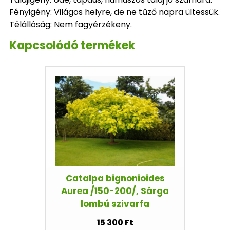
Fényigény: Világos helyre, de ne tűző napra ültessük.
Télállóság: Nem fagyérzékeny.
Kapcsolódó termékek
Catalpa bignonioides
Aurea /150-200/, Sárga
lombú szivarfa
15 300 Ft