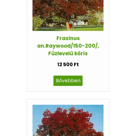
Fraxinus
an.Raywood/150-200/,
Fűzlevelű kőris
12 500 Ft
Bővebben