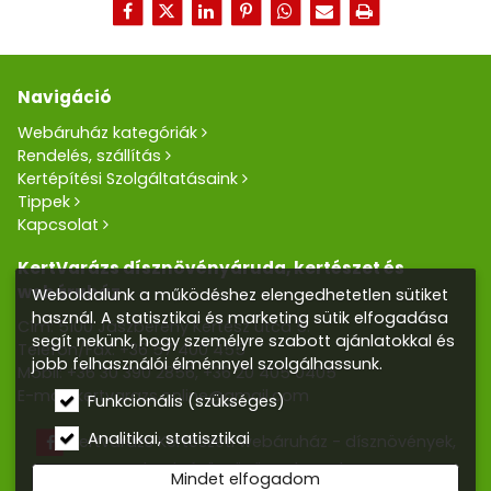
Navigáció
Webáruház kategóriák
Rendelés, szállítás
Kertépítési Szolgáltatásaink
Tippek
Kapcsolat
KertVarázs dísznövényáruda, kertészet és
webáruház
Weboldalunk a működéshez elengedhetetlen sütiket
használ. A statisztikai és marketing sütik elfogadása
Cím: 5100 Jászberény Kertész utca 5.
segít nekünk, hogy személyre szabott ajánlatokkal és
Telefon/Fax:
+36 57 400 455
jobb felhasználói élménnyel szolgálhassunk.
Mobil:
+36 30 390 2856
,
+36 20 405 0405
E-mail:
kertvarazs.online@gmail.com
Funkcionális (szükséges)
Analitikai, statisztikai
Kertvarázs Kertészeti webáruház - dísznövények,
kerti tó, öntözőrendszerek
Mindet elfogadom