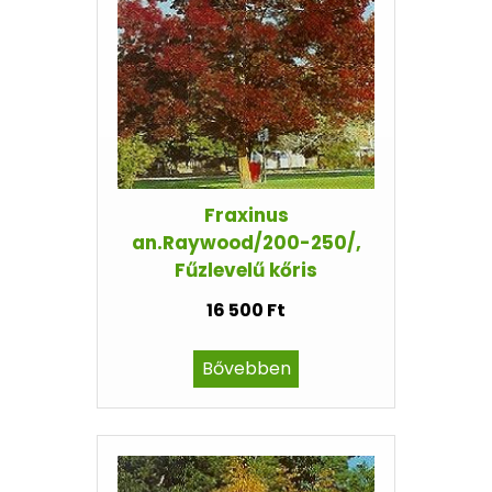
Fraxinus
an.Raywood/200-250/,
Fűzlevelű kőris
16 500 Ft
Bővebben