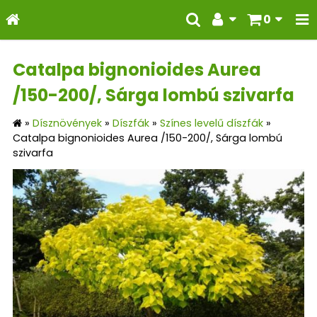
0
Catalpa bignonioides Aurea
/150-200/, Sárga lombú szivarfa
»
Dísznövények
»
Díszfák
»
Színes levelű díszfák
»
Catalpa bignonioides Aurea /150-200/, Sárga lombú
szivarfa