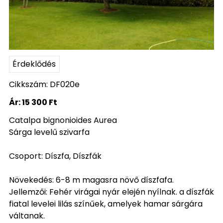
Érdeklődés
Cikkszám: DF020e
Ár:
15 300 Ft
Catalpa bignonioides Aurea
Sárga levelű szivarfa
Csoport: Díszfa, Díszfák
Növekedés: 6-8 m magasra növő díszfafa.
Jellemzői: Fehér virágai nyár elején nyílnak. a díszfák
fiatal levelei lilás színűek, amelyek hamar sárgára
váltanak.