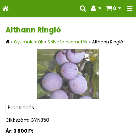
0
Althann Ringló
»
Gyümölcsfák
»
Szilvafa csemeték
»
Althann Ringló
Érdeklődés
Cikkszám: GYN350
Ár:
3 800 Ft