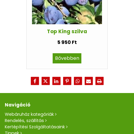
Top King szilva
5 950 Ft
Bővebben
Navigáció
Webáruház kategóriák
Rendelés, szállítás
Kertépítési Szolgáltatásaink
Tippek