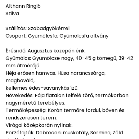
Althann Ringló
Szilva
Szállítás: Szabadgyökérrel
Csoport: Gyümölcsfa, Gyümölcsfa oltvány
Érési idő: Augusztus közepén érik.
Gyümölcs: Gyümölcse nagy, 40-45 g tömegű, 39-42
mm átmérőjű.
Héja erősen hamvas. Húsa narancssárga,
magbaváló,
kellemes édes-savanykás ízű.
Növekedés: Fája fiatalon felfelé törő, termőkorban
nagyméretű terebélyes.
Termőképesség: Korán termőre fordul, bőven és
rendszeresen terem.
Virágai középkorán nyílnak.
Porzófajták: Debreceni muskotály, Sermina, Zöld