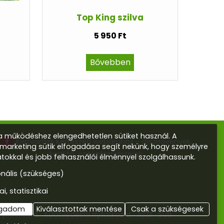
Top King szilva
5 950 Ft
Bővebben
 működéshez elengedhetetlen sütiket használ. A
Kertvarázs Kertészeti webáruház - dísznövények,
s marketing sütik elfogadása segít nekünk, hogy személyre
kerti tó, öntözőrendszerek
atokkal és jobb felhasználói élménnyel szolgálhassunk.
onális (szükséges)
ai, statisztikai
ogadom
Kiválasztottak mentése
Csak a szükségesek
mpresszum
Adatvédelmi nyilatkozat
ÁSZF
Süti