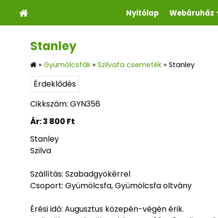
Nyitólap
Webáruház
Stanley
»
Gyümölcsfák
»
Szilvafa csemeték
»
Stanley
Érdeklődés
Cikkszám: GYN356
Ár:
3 800 Ft
Stanley
Szilva
Szállítás: Szabadgyökérrel
Csoport: Gyümölcsfa, Gyümölcsfa oltvány
Érési idő: Augusztus közepén-végén érik.