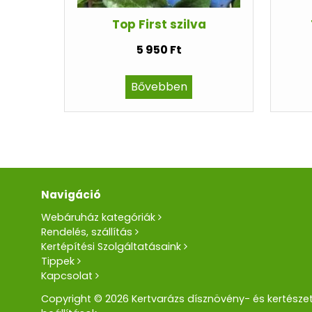
Top First szilva
5 950 Ft
Bővebben
Navigáció
Webáruház kategóriák
Rendelés, szállítás
Kertépítési Szolgáltatásaink
Tippek
Kapcsolat
Copyright © 2026 Kertvarázs dísznövény- és kertészet