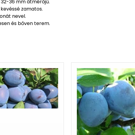
 32-36 mm átmérőjű.
, kevéssé zamatos.
onát nevel.
esen és bőven terem.