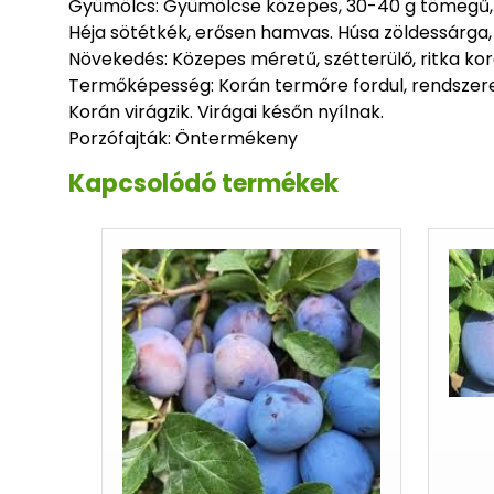
Gyümölcs: Gyümölcse közepes, 30-40 g tömegű,
Héja sötétkék, erősen hamvas. Húsa zöldessárga
Növekedés: Közepes méretű, szétterülő, ritka kor
Termőképesség: Korán termőre fordul, rendszer
Korán virágzik. Virágai későn nyílnak.
Porzófajták: Öntermékeny
Kapcsolódó termékek