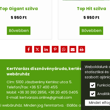
Top Gigant szilva
Top Hit szilva
5 950 Ft
5 950 Ft
Bővebben
Bővebben
Weboldalunk a
KertVarázs dísznövényáruda, kertészet és
statisztikai é
webáruház
szabott ajánl
Cím: 5100 Jászberény Kertész utca 5.
Funkci
Telefon/Fax:
+36 57 400 455
Mobil:
+36 30 390 2856
,
+36 20 405 0405
Analitik
E-mail:
kertvarazs.online@gmail.com
Mindet elf
i webáruház. Minden jog fenntartva.
Elállás a szerződéstől
I