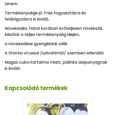
terem.
Termékenysége jó. Friss fogyasztásra és
feldolgozásra is kiváló.
Növekedés: Fiatal korában erőteljesen növekszik,
később a teljes termékenység idején,
a növekedése gyengébbé válik.
A Sharka vírussal /szilvahimlő/ szemben ellenálló.
Magas cukortartalma miatt, pálinka alapanyagnak
is kiváló.
Kapcsolódó termékek