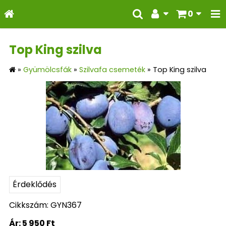
0
Top King szilva
»
Gyümölcsfák
»
Szilvafa csemeték
»
Top King szilva
Érdeklődés
Cikkszám: GYN367
Ár:
5 950 Ft