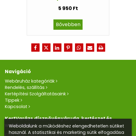
5 950 Ft
Bővebben
Navigáció
Webáruház kategóriák
Rendelés, szállítás
Kertépítési Szolgáltatásaink
Tippek
Kapcsolat
KertVarázs dísznövényáruda, kertészet és
webáruház
Weboldalunk a működéshez elengedhetetlen sütiket
használ. A statisztikai és marketing sütik elfogadása
Cím: 5100 Jászberény Kertész utca 5.