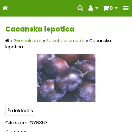
0
Cacanska lepotica
»
Gyümölcsfák
»
Szilvafa csemeték
»
Cacanska
lepotica
Érdeklődés
Cikkszám: GYN353