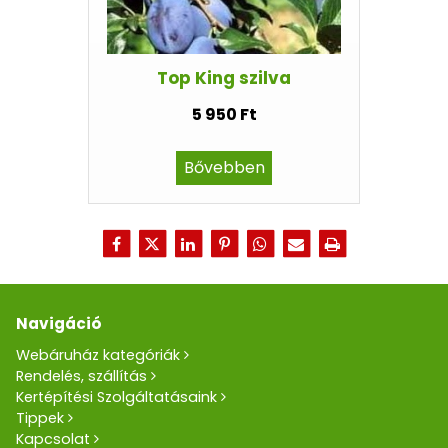
Top King szilva
5 950 Ft
Bővebben
Navigáció
Webáruház kategóriák
Rendelés, szállítás
Kertépítési Szolgáltatásaink
Tippek
Kapcsolat