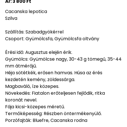
Ár:
3 800 Ft
Cacanska lepotica
Szilva
Szállítás: Szabadgyökérrel
Csoport: Gyümölcsfa, Gyümölcsfa oltvány
Érési idő: Augusztus elején érik.
Gyümölcs: Gyümölcse nagy, 30-43 g tömegű, 35-44
mm átmérőjű.
Héja sötétkék, erősen hamvas. Húsa az érés
kezdetén kemény, zöldessárga.
Magbaváló, íze közepes.
Növekedés: Fiatalon erőteljesen fejlődik, ritka
koronát nevel.
Fája kicsi-közepes méretű.
Termőképesség: Részben öntermékenyülő.
Porzófajták: Bluefre, Cacanska rodna