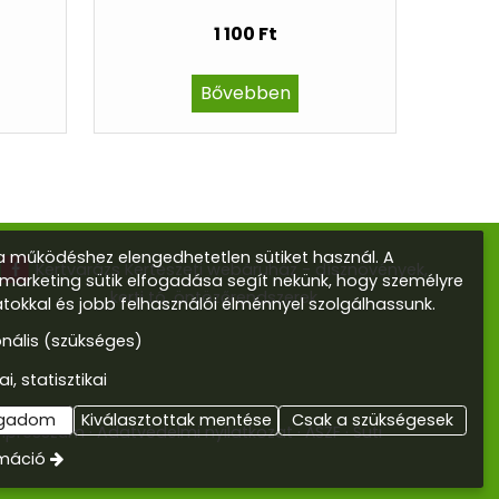
1 100 Ft
Bővebben
 működéshez elengedhetetlen sütiket használ. A
Kertvarázs Kertészeti webáruház - dísznövények,
s marketing sütik elfogadása segít nekünk, hogy személyre
kerti tó, öntözőrendszerek
atokkal és jobb felhasználói élménnyel szolgálhassunk.
onális (szükséges)
ai, statisztikai
ogadom
Kiválasztottak mentése
Csak a szükségesek
mpresszum
Adatvédelmi nyilatkozat
ÁSZF
Süti
rmáció