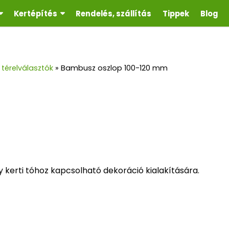
Kertépítés
Rendelés, szállítás
Tippek
Blog
térelválasztók
»
Bambusz oszlop 100-120 mm
 kerti tóhoz kapcsolható dekoráció kialakítására.