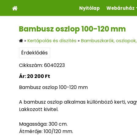
Nyitólap
Webáruház
Bambusz oszlop 100-120 mm
»
Kertápolás és díszítés
»
Bambuszkarók, oszlopok, 
Érdeklődés
Cikkszám: 6040223
Ár:
20 200 Ft
Bambusz oszlop 100-120 mm
A bambusz oszlop alkalmas küllönböző kerti, vagy
Lakkozott kivitel.
Magassága: 300 cm.
Átmérője: 100/120 mm.