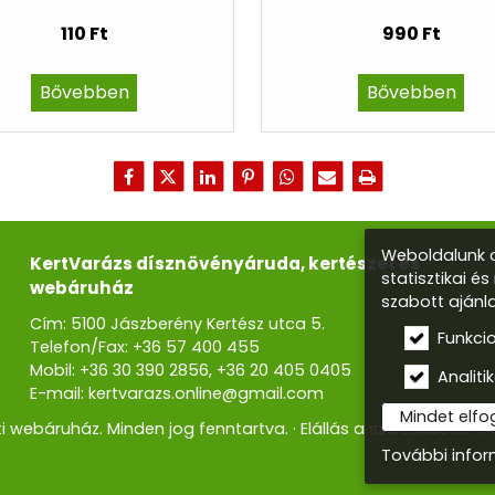
110 Ft
990 Ft
Bővebben
Bővebben
Weboldalunk a
KertVarázs dísznövényáruda, kertészet és
statisztikai é
webáruház
szabott ajánl
Cím: 5100 Jászberény Kertész utca 5.
Funkci
Telefon/Fax:
+36 57 400 455
Mobil:
+36 30 390 2856
,
+36 20 405 0405
Analitik
E-mail:
kertvarazs.online@gmail.com
Mindet elf
i webáruház. Minden jog fenntartva.
Elállás a szerződéstől
I
További info