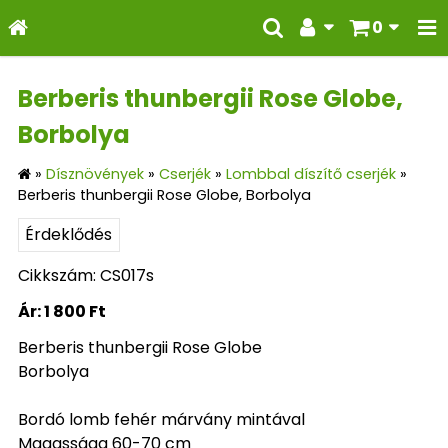
0
Berberis thunbergii Rose Globe,
Borbolya
»
Dísznövények
»
Cserjék
»
Lombbal díszítő cserjék
»
Berberis thunbergii Rose Globe, Borbolya
Érdeklődés
Cikkszám: CS017s
Ár:
1 800 Ft
Berberis thunbergii Rose Globe
Borbolya
Bordó lomb fehér márvány mintával
Magassága 60-70 cm