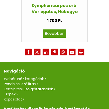
Symphoricarpos orb.
Variegatus, Hóbogyó
1 700 Ft
Bővebben
Navigáció
Webáruház kategóriák
Rendelés, szállítás
Kertépítési Szolgáltatásaink
Tippek
Kapcsolat
KertVarázs dísznövényáruda, kertészet és