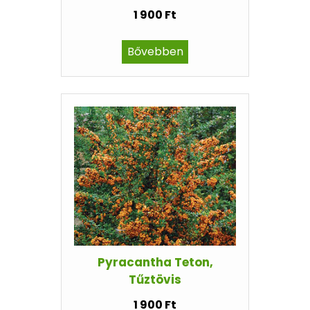
1 900 Ft
Bővebben
Pyracantha Teton,
Tűztövis
1 900 Ft