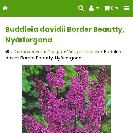
0
Buddleia davidii Border Beautty,
Nyáriorgona
»
Dísznövények
»
Cserjék
»
Virágzó cserjék
»
Buddleia
davidii Border Beautty, Nyáriorgona