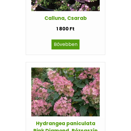
Calluna, Csarab
1 800 Ft
Bővebben
Hydrangea paniculata
Pink Diamond, Rózsaszín