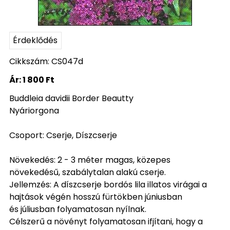
Érdeklődés
Cikkszám: CS047d
Ár:
1 800 Ft
Buddleia davidii Border Beautty
Nyáriorgona
Csoport: Cserje, Díszcserje
Növekedés: 2 - 3 méter magas, közepes
növekedésű, szabálytalan alakú cserje.
Jellemzés: A díszcserje bordós lila illatos virágai a
hajtások végén hosszú fürtökben júniusban
és júliusban folyamatosan nyílnak.
Célszerű a növényt folyamatosan ifjítani, hogy a