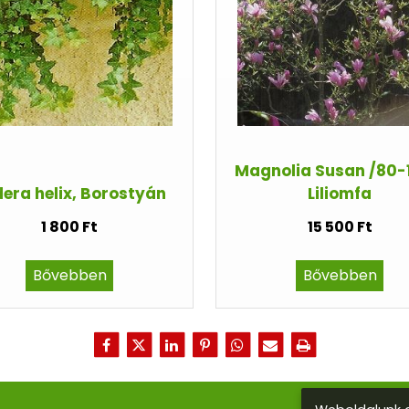
Magnolia Susan /80-
era helix, Borostyán
Liliomfa
1 800 Ft
15 500 Ft
Bővebben
Bővebben