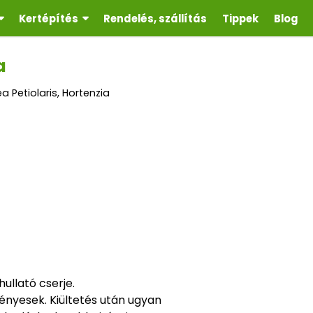
Kertépítés
Rendelés, szállítás
Tippek
Blog
a
 Petiolaris, Hortenzia
ullató cserje.
fényesek. Kiültetés után ugyan