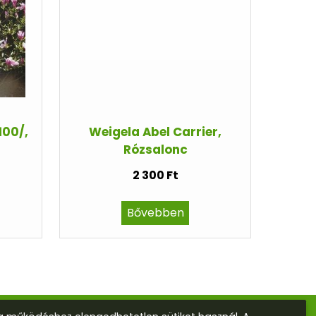
100/,
Weigela Abel Carrier,
Rózsalonc
2 300 Ft
Bővebben