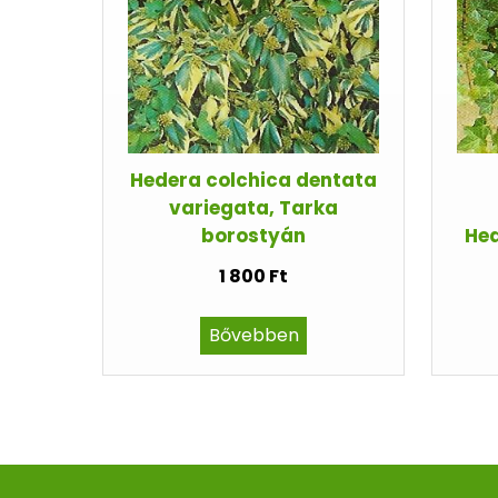
Hedera colchica dentata
variegata, Tarka
borostyán
Hed
1 800 Ft
Bővebben