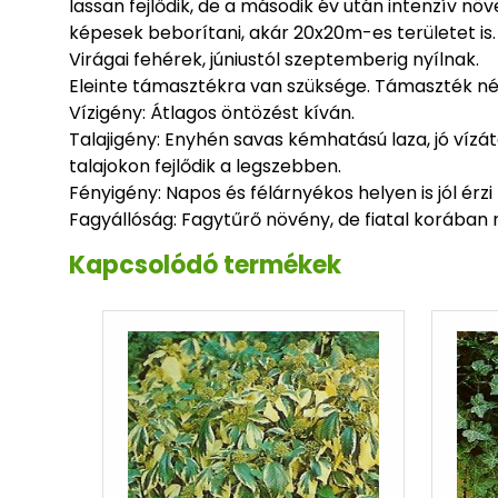
lassan fejlődik, de a második év után intenzív nö
képesek beborítani, akár 20x20m-es területet is.
Virágai fehérek, júniustól szeptemberig nyílnak.
Eleinte támasztékra van szüksége. Támaszték nélk
Vízigény: Átlagos öntözést kíván.
Talajigény: Enyhén savas kémhatású laza, jó vízá
talajokon fejlődik a legszebben.
Fényigény: Napos és félárnyékos helyen is jól érz
Fagyállóság: Fagytűrő növény, de fiatal korában 
Kapcsolódó termékek