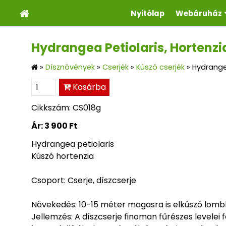
Nyitólap
Webáruház
Hydrangea Petiolaris, Hortenzi
»
Dísznövények
»
Cserjék
»
Kúszó cserjék
»
Hydrangea
Kosárba
Cikkszám: CS018g
Ár:
3 900 Ft
Hydrangea petiolaris
Kúszó hortenzia
Csoport: Cserje, díszcserje
Növekedés: 10-15 méter magasra is elkúszó lombh
Jellemzés: A díszcserje finoman fűrészes levelei 