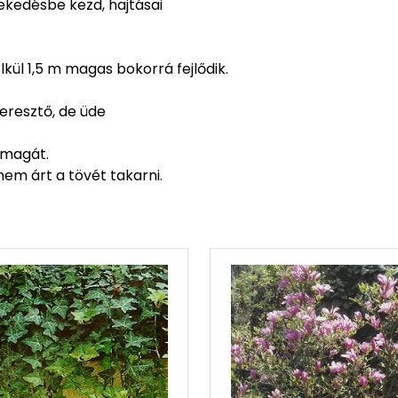
vekedésbe kezd, hajtásai
ül 1,5 m magas bokorrá fejlődik.
teresztő, de üde
i magát.
nem árt a tövét takarni.