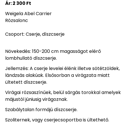
Ár:
2 300 Ft
Weigela Abel Carrier
Rózsalonc
Csoport: Cserje, díszcserje
Növekedés: 150-200 cm magasságot elérő
lombhullató díszcserje.
Jellemzés: A cserje levelei élénk illetve sötétzöldek,
lándzsás alakúak. Elsősorban a virágzata miatt
ültetett díszcserje.
Virágai rózsaszínűek, belül sárgás torokkal amelyek
májustól júniusig virágoznak.
Szabálytalan formájú díszcserje.
Szoliternek, vagy cserjecsoportba is ültethető.