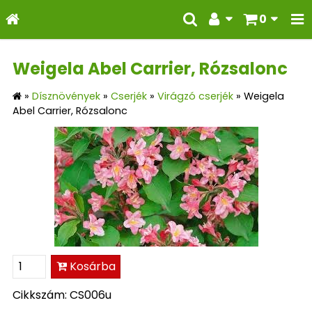
0
Weigela Abel Carrier, Rózsalonc
»
Dísznövények
»
Cserjék
»
Virágzó cserjék
»
Weigela
Abel Carrier, Rózsalonc
Kosárba
Cikkszám: CS006u