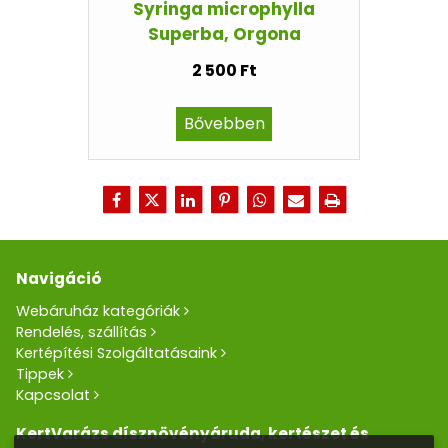
Syringa microphylla
Superba, Orgona
2 500 Ft
Bővebben
Navigáció
Webáruház kategóriák
Rendelés, szállítás
Kertépítési Szolgáltatásaink
Tippek
Kapcsolat
KertVarázs dísznövényáruda, kertészet és