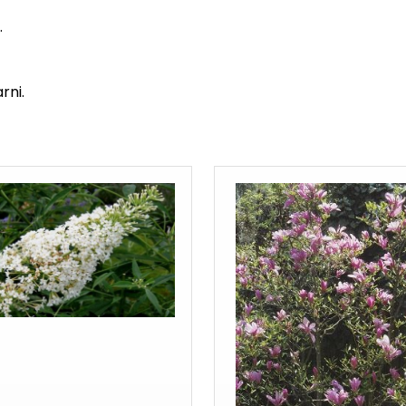
.
rni.