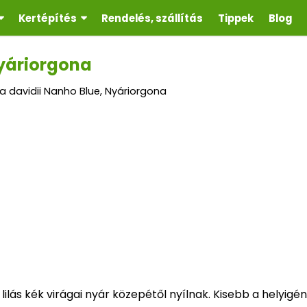
Kertépítés
Rendelés, szállítás
Tippek
Blog
Nyáriorgona
a davidii Nanho Blue, Nyáriorgona
 lilás kék virágai nyár közepétől nyílnak. Kisebb a helyigé