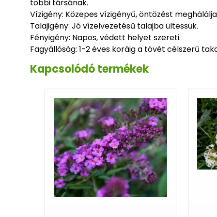
többi társának.
Vízigény: Közepes vízigényű, öntözést meghálálja
Talajigény: Jó vízelvezetésű talajba ültessük.
Fényigény: Napos, védett helyet szereti.
Fagyállóság: 1-2 éves koráig a tövét célszerű taka
Kapcsolódó termékek