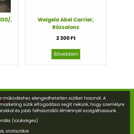
100/,
Weigela Abel Carrier,
Rózsalonc
2 300 Ft
Bővebben
 működéshez elengedhetetlen sütiket használ. A
Kertvarázs Kertészeti webáruház - dísznövények,
s marketing sütik elfogadása segít nekünk, hogy személyre
kerti tó, öntözőrendszerek
atokkal és jobb felhasználói élménnyel szolgálhassunk.
onális (szükséges)
ai, statisztikai