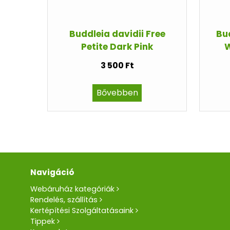
Buddleia davidii Free
Bu
Petite Dark Pink
W
3 500 Ft
Bővebben
Navigáció
Webáruház kategóriák
Rendelés, szállítás
Kertépítési Szolgáltatásaink
Tippek