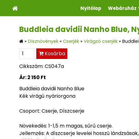
Nyitólap
Webáruház
Buddleia davidii Nanho Blue, 
»
Dísznövények
»
Cserjék
»
Virágzó cserjék
»
Buddlei
Kosárba
Cikkszám: CS047a
Ár:
2 150 Ft
Buddleia davidii Nanho Blue
Kék virágú nyáriorgona
Csoport: Cserje, Díszcserje
Növekedés: 1-1,5 m magas, sűrű cserje.
Jellemzés: A díszcserje levelei hosszú lándzsásak,