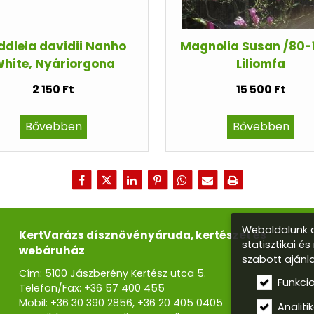
ddleia davidii Nanho
Magnolia Susan /80-
hite, Nyáriorgona
Liliomfa
2 150 Ft
15 500 Ft
Bővebben
Bővebben
Weboldalunk a
KertVarázs dísznövényáruda, kertészet és
statisztikai é
webáruház
szabott ajánl
Cím: 5100 Jászberény Kertész utca 5.
Funkci
Telefon/Fax:
+36 57 400 455
Mobil:
+36 30 390 2856
,
+36 20 405 0405
Analitik