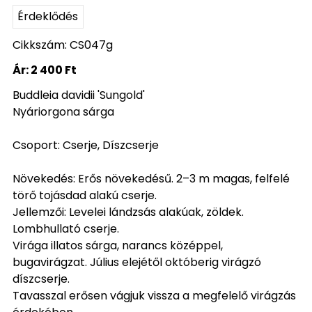
Érdeklődés
Cikkszám: CS047g
Ár:
2 400 Ft
Buddleia davidii 'Sungold'
Nyáriorgona sárga
Csoport: Cserje, Díszcserje
Növekedés: Erős növekedésű. 2–3 m magas, felfelé
törő tojásdad alakú cserje.
Jellemzői: Levelei lándzsás alakúak, zöldek.
Lombhullató cserje.
Virága illatos sárga, narancs középpel,
bugavirágzat. Július elejétől októberig virágzó
díszcserje.
Tavasszal erősen vágjuk vissza a megfelelő virágzás