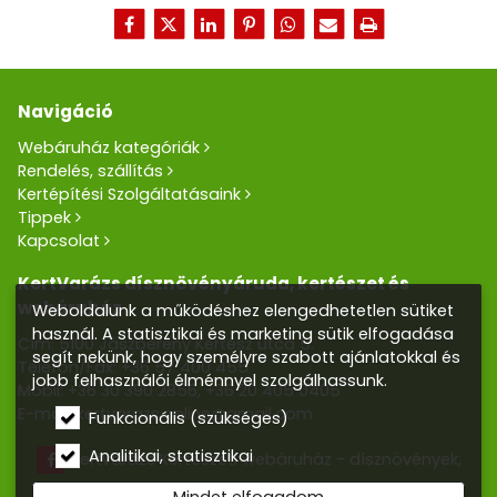
Navigáció
Webáruház kategóriák
Rendelés, szállítás
Kertépítési Szolgáltatásaink
Tippek
Kapcsolat
KertVarázs dísznövényáruda, kertészet és
webáruház
Weboldalunk a működéshez elengedhetetlen sütiket
használ. A statisztikai és marketing sütik elfogadása
Cím: 5100 Jászberény Kertész utca 5.
segít nekünk, hogy személyre szabott ajánlatokkal és
Telefon/Fax:
+36 57 400 455
jobb felhasználói élménnyel szolgálhassunk.
Mobil:
+36 30 390 2856
,
+36 20 405 0405
E-mail:
kertvarazs.online@gmail.com
Funkcionális (szükséges)
Analitikai, statisztikai
Kertvarázs Kertészeti webáruház - dísznövények,
kerti tó, öntözőrendszerek
Mindet elfogadom