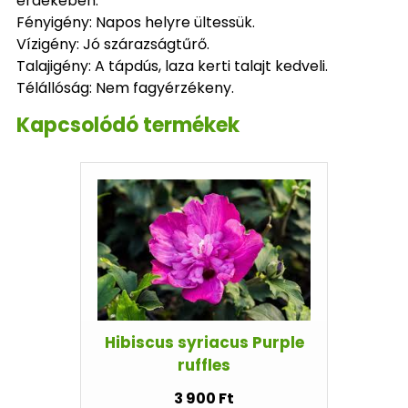
érdekében.
Fényigény: Napos helyre ültessük.
Vízigény: Jó szárazságtűrő.
Talajigény: A tápdús, laza kerti talajt kedveli.
Télállóság: Nem fagyérzékeny.
Kapcsolódó termékek
Hibiscus syriacus Purple
ruffles
3 900 Ft