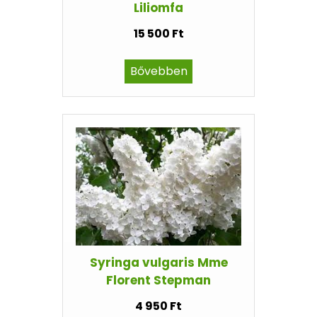
Liliomfa
15 500 Ft
Bővebben
Syringa vulgaris Mme
Florent Stepman
4 950 Ft