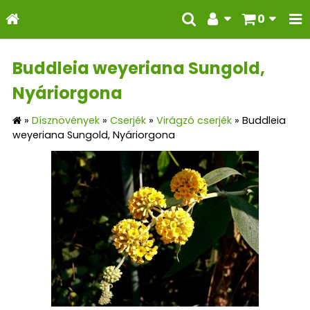
0
Buddleia weyeriana Sungold,
Nyáriorgona
»
Dísznövények
»
Cserjék
»
Virágzó cserjék
»
Buddleia
weyeriana Sungold, Nyáriorgona