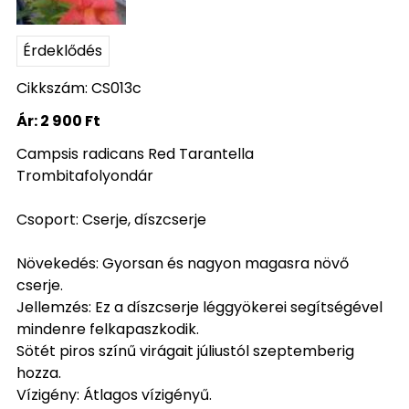
Érdeklődés
Cikkszám: CS013c
Ár:
2 900 Ft
Campsis radicans Red Tarantella
Trombitafolyondár
Csoport: Cserje, díszcserje
Növekedés: Gyorsan és nagyon magasra növő
cserje.
Jellemzés: Ez a díszcserje léggyökerei segítségével
mindenre felkapaszkodik.
Sötét piros színű virágait júliustól szeptemberig
hozza.
Vízigény: Átlagos vízigényű.