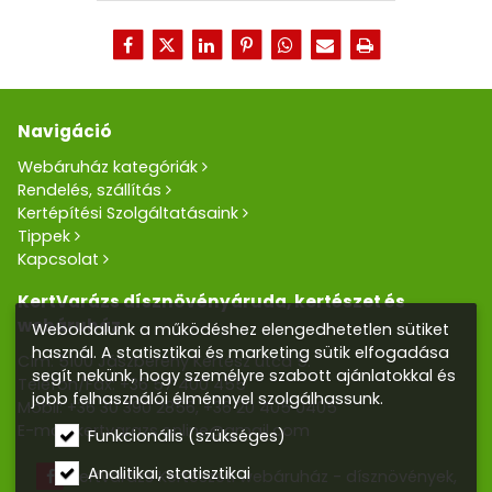
Navigáció
Webáruház kategóriák
Rendelés, szállítás
Kertépítési Szolgáltatásaink
Tippek
Kapcsolat
KertVarázs dísznövényáruda, kertészet és
webáruház
Weboldalunk a működéshez elengedhetetlen sütiket
használ. A statisztikai és marketing sütik elfogadása
Cím: 5100 Jászberény Kertész utca 5.
segít nekünk, hogy személyre szabott ajánlatokkal és
Telefon/Fax:
+36 57 400 455
jobb felhasználói élménnyel szolgálhassunk.
Mobil:
+36 30 390 2856
,
+36 20 405 0405
E-mail:
kertvarazs.online@gmail.com
Funkcionális (szükséges)
Analitikai, statisztikai
Kertvarázs Kertészeti webáruház - dísznövények,