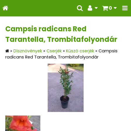
0
Campsis radicans Red
Tarantella, Trombitafolyondár
»
Dísznövények
»
Cserjék
»
Kúszó cserjék
»
Campsis
radicans Red Tarantella, Trombitafolyondár