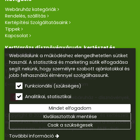
Webáruház kategóriák
Rendelés, szállítás
Kertépítési Szolgáltatásaink
Tippek
Kapcsolat
KertVarázs dísznövényáruda, kertészet és
webáruház
Weboldalunk a működéshez elengedhetetlen sütiket
használ. A statisztikai és marketing sütik elfogadása
Cím: 5100 Jászberény Kertész utca 5.
segít nekünk, hogy személyre szabott ajánlatokkal és
Telefon/Fax:
+36 57 400 455
jobb felhasználói élménnyel szolgálhassunk.
Mobil:
+36 30 390 2856
,
+36 20 405 0405
E-mail:
kertvarazs.online@gmail.com
Funkcionális (szükséges)
Analitikai, statisztikai
Kertvarázs Kertészeti webáruház - dísznövények,
kerti tó, öntözőrendszerek
Mindet elfogadom
Copyright © 2026 Kertvarázs dísznövény- és kertészeti
Kiválasztottak mentése
webáruház. Minden jog fenntartva.
Elállás a szerződéstől
Csak a szükségesek
Impresszum
Adatvédelmi nyilatkozat
ÁSZF
Süti
beállítások
További információ