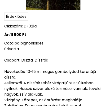
Érdeklődés
Cikkszám: DF021a
Ár:
11 500 Ft
Catalpa bignonioides
Szivarfa
Csoport: Díszfa, Díszfák
Növekedés: 10-15 m magas gömbölyded koronájú
díszfa.
Jellemzői: A díszfák fehér virágai június-júliusban
nyílnak. Hosszú szivar alakú termései vannak. Levelei
nagyok, szív alakúak.
Vízigény: Közepes, az öntözést meghálálja.
Talajigény: Tápanyagban dús talajt szeret.