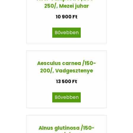
250/, Mezei juhar
10 900 Ft
Bővebben
Aesculus carnea /150-
200/, Vadgesztenye
13 500 Ft
Bővebben
Alnus glutinosa /150-