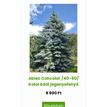
Abies Concolor /40-60/
Kolorádói jegenyefenyő
9 900 Ft
Bővebben