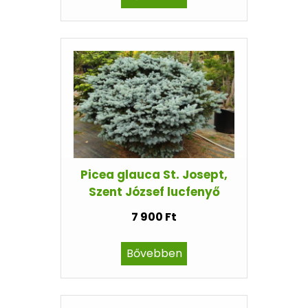
Picea glauca St. Josept,
Szent József lucfenyő
7 900 Ft
Bővebben