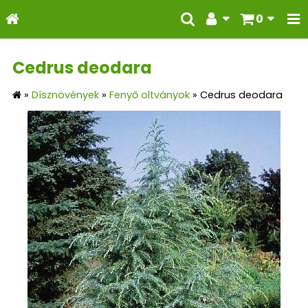
0
Cedrus deodara
»
Dísznövények
»
Fenyő oltványok
»
Cedrus deodara