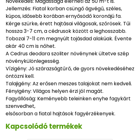
Növekedés: Magassága elérheti az 50 m-t is.
Jellemzés: Fiatal korban csüngő ágvégű, széles,
kúpos, idősebb korában ernyősödő koronájú fa.
Kérge szürke, érett hajtásai világosak, szőrösek. Tűi
hossza 3-7 cm, a cédrusok között a leghosszabb.
Tobozai 7-11 cm megnyúlt tojásdad alakúak. Évente
akár 40 cm is nőhet.
A Cedrus deodara szoliter növénynek ültetve szép
növénykülönlegesség.
Vízigény: Jó szárazságtűrő, de gyors növekedéséhez
öntözni kell.
Talajigény: Az erősen meszes talajokat nem kedveli.
Fényigény: Világos helyen érzi jól magát.
Fagyállóság: Keményebb teleinken enyhe fagykárt
szenvedhet,
elsősorban a fiatal hajtások fagyérzékenyek.
Kapcsolódó termékek