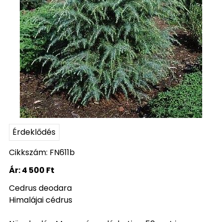
Érdeklődés
Cikkszám: FN611b
Ár:
4 500 Ft
Cedrus deodara
Himalájai cédrus