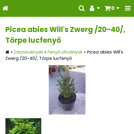
0
Picea abies Will's Zwerg /20-40/,
Törpe lucfenyő
»
Dísznövények
»
Fenyő oltványok
»
Picea abies Will's
Zwerg /20-40/, Törpe lucfenyő