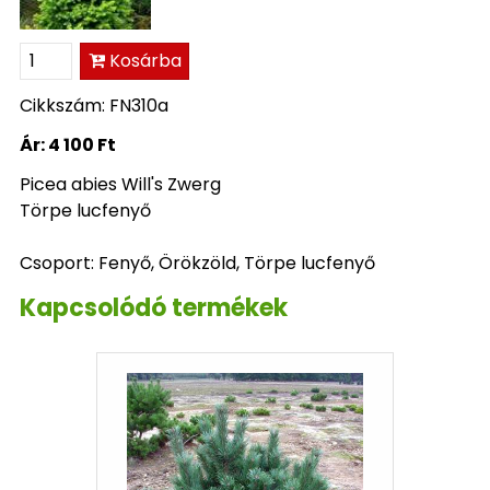
Kosárba
Cikkszám: FN310a
Ár:
4 100 Ft
Picea abies Will's Zwerg
Törpe lucfenyő
Csoport: Fenyő, Örökzöld, Törpe lucfenyő
Kapcsolódó termékek