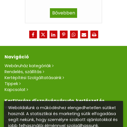
Bővebben
Navigáció
Webáruház kategóriák
Rendelés, szállítás
Kertépítési Szolgáltatásaink
Tippek
Kapcsolat
KertVarázs dísznövényáruda, kertészet és
webáruház
Weboldalunk a működéshez elengedhetetlen sütiket
használ. A statisztikai és marketing sütik elfogadása
Cím: 5100 Jászberény Kertész utca 5.
segít nekünk, hogy személyre szabott ajánlatokkal és
Telefon/Fax:
+36 57 400 455
jobb felhasználói élménnyel szolgálhassunk.