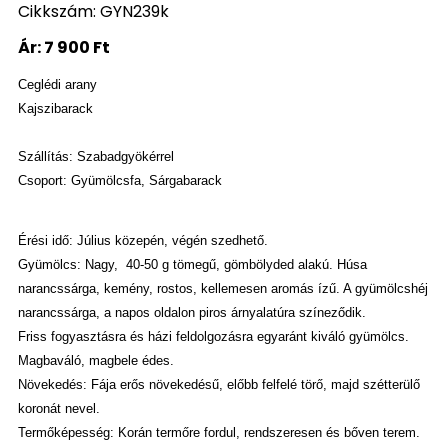
Cikkszám: GYN239k
Ár:
7 900 Ft
Ceglédi arany
Kajszibarack
Szállítás: Szabadgyökérrel
Csoport: Gyümölcsfa, Sárgabarack
Érési idő: Július közepén, végén szedhető.
Gyümölcs: Nagy,
40-50 g tömegű, gömbölyded alakú. Húsa
narancssárga, kemény, rostos, kellemesen aromás ízű. A gyümölcshéj
narancssárga, a napos oldalon piros árnyalatúra színeződik.
Friss fogyasztásra és házi feldolgozásra egyaránt kiváló gyümölcs.
Magbaváló, magbele édes.
Növekedés: Fája erős növekedésű, előbb felfelé törő, majd szétterülő
koronát nevel.
Termőképesség: Korán termőre fordul, rendszeresen és bőven terem.