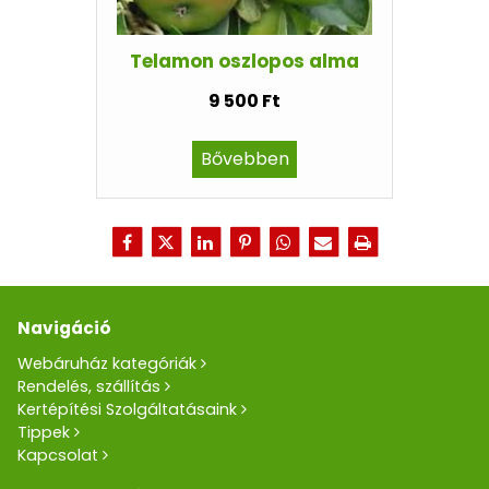
Telamon oszlopos alma
9 500 Ft
Bővebben
Navigáció
Webáruház kategóriák
Rendelés, szállítás
Kertépítési Szolgáltatásaink
Tippek
Kapcsolat