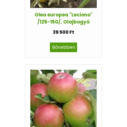
Olea europea "Leciono"
/125-150/, Olajbogyó
39 500 Ft
Bővebben