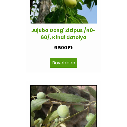
Jujuba Dong' Zizipus /40-
60/, Kínai datolya
9 500 Ft
Bővebben