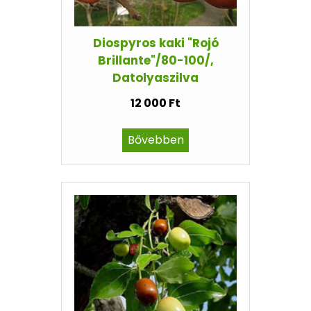
Diospyros kaki "Rojó
Brillante"/80-100/,
Datolyaszilva
12 000 Ft
Bővebben