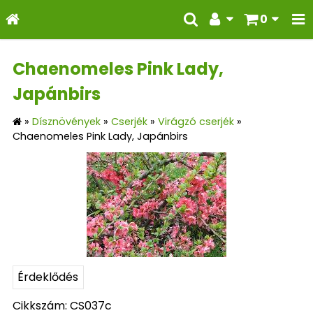
0
Chaenomeles Pink Lady,
Japánbirs
»
Dísznövények
»
Cserjék
»
Virágzó cserjék
»
Chaenomeles Pink Lady, Japánbirs
Érdeklődés
Cikkszám: CS037c