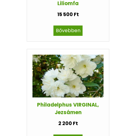
Liliomfa
15 500 Ft
Bővebben
Philadelphus VIRGINAL,
Jezsámen
2 200 Ft