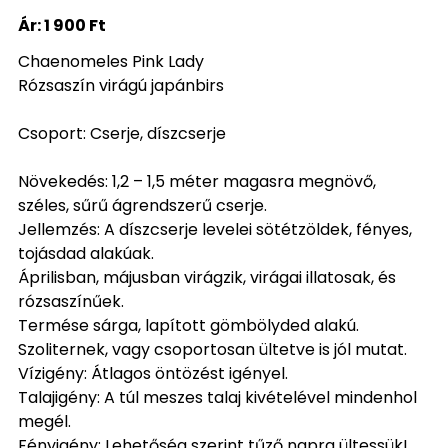
Ár:
1 900 Ft
Chaenomeles Pink Lady
Rózsaszín virágú japánbirs
Csoport: Cserje, díszcserje
Növekedés: 1,2 – 1,5 méter magasra megnövő,
széles, sűrű ágrendszerű cserje.
Jellemzés: A díszcserje levelei sötétzöldek, fényes,
tojásdad alakúak.
Áprilisban, májusban virágzik, virágai illatosak, és
rózsaszínűek.
Termése sárga, lapított gömbölyded alakú.
Szoliternek, vagy csoportosan ültetve is jól mutat.
Vízigény: Átlagos öntözést igényel.
Talajigény: A túl meszes talaj kivételével mindenhol
megél.
Fényigény: Lehetőség szerint tűző napra ültessük!