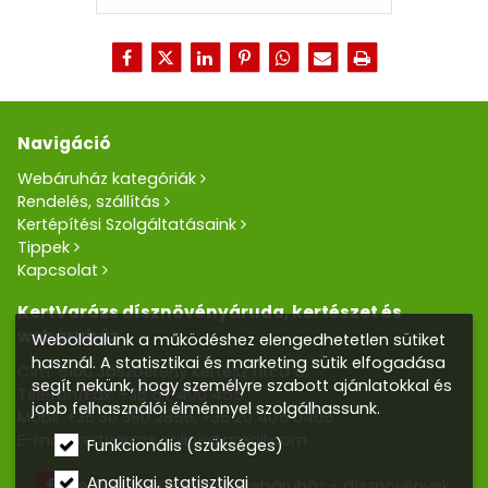
Navigáció
Webáruház kategóriák
Rendelés, szállítás
Kertépítési Szolgáltatásaink
Tippek
Kapcsolat
KertVarázs dísznövényáruda, kertészet és
webáruház
Weboldalunk a működéshez elengedhetetlen sütiket
használ. A statisztikai és marketing sütik elfogadása
Cím: 5100 Jászberény Kertész utca 5.
segít nekünk, hogy személyre szabott ajánlatokkal és
Telefon/Fax:
+36 57 400 455
jobb felhasználói élménnyel szolgálhassunk.
Mobil:
+36 30 390 2856
,
+36 20 405 0405
E-mail:
kertvarazs.online@gmail.com
Funkcionális (szükséges)
Analitikai, statisztikai
Kertvarázs Kertészeti webáruház - dísznövények,